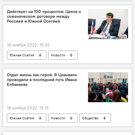
Южная Осетия
Действует на 100 процентов: Цеков о
союзническом договоре между
Россией и Южной Осетией
18 ноября 2022, 15:33
Южная Осетия
Новости
Совфед РФ
Парламент Южной Осетии
Россия
Отдал жизнь как герой. В Цхинвале
проводили в последний путь Ивана
Елбакиева
18 ноября 2022, 15:13
Южная Осетия
Новости
Общество
Цхинвал
СВО