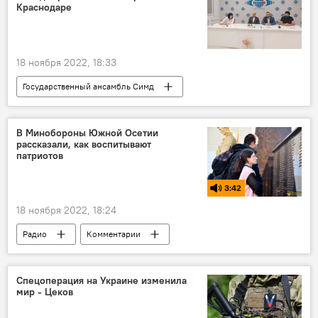
Краснодаре
18 ноября 2022, 18:33
Государственный ансамбль Симд
Южная Осетия
Новости
В Минобороны Южной Осетии
рассказали, как воспитывают
патриотов
3:42
18 ноября 2022, 18:24
Радио
Комментарии
Южная Осетия
Минобороны Южной Осетии
Общество
Спецоперация на Украине изменила
мир - Цеков