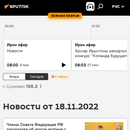
РУС
Южная Осетия
00:00
01:00
Ирон эфир
Ирон эфир
Новости
Хуссар Ирыстоны расидтыст
конкурс "Команда будущего
08:00
08:03
3 мин
27 мин
Вчера
Сегодня
К эфиру
г. Цхинвал
106.3
Новости от 18.11.2022
Члены Совета Федерации РФ
рассказали об итогах встречи с