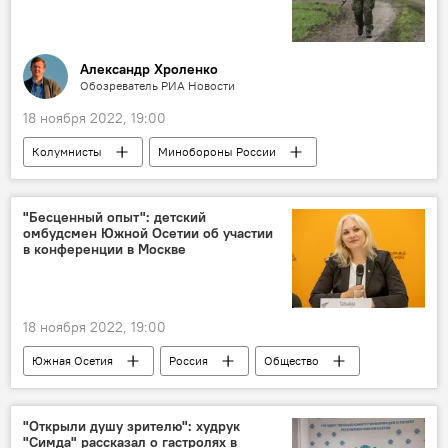
Александр Хроленко
Обозреватель РИА Новости
18 ноября 2022, 19:00
Колумнисты
Минобороны России
Украина
США
Европа
НАТО
СВО
"Бесценный опыт": детский
омбудсмен Южной Осетии об участии
в конференции в Москве
18 ноября 2022, 19:00
Южная Осетия
Россия
Общество
Новости
"Открыли душу зрителю": худрук
"Симда" рассказал о гастролях в