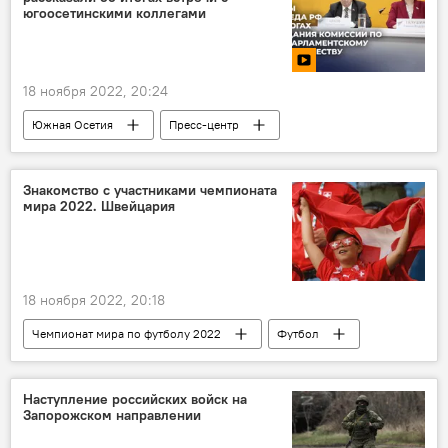
югоосетинскими коллегами
18 ноября 2022, 20:24
Южная Осетия
Пресс-центр
Политика
Россия
Совфед РФ
Знакомство с участниками чемпионата
мира 2022. Швейцария
18 ноября 2022, 20:18
Чемпионат мира по футболу 2022
Футбол
Спорт
В мире
Чемпионат мира по футболу 2022
Наступление российских войск на
Запорожском направлении