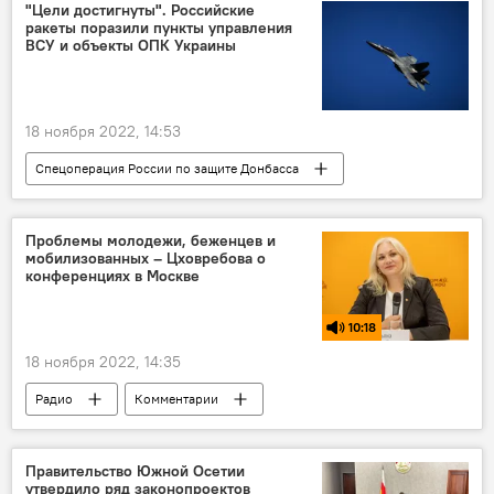
"Цели достигнуты". Российские
ракеты поразили пункты управления
ВСУ и объекты ОПК Украины
18 ноября 2022, 14:53
Спецоперация России по защите Донбасса
Украина
Россия
Минобороны России
Запорожская область
Проблемы молодежи, беженцев и
мобилизованных – Цховребова о
ЛНР
СВО
конференциях в Москве
10:18
18 ноября 2022, 14:35
Радио
Комментарии
Южная Осетия
Россия
Политика
Общество
Наука
Правительство Южной Осетии
утвердило ряд законопроектов