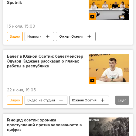
Sputnik
15 июля, 15:00
Видео
Новости
Южная Осетия
Балет в Южной Осетии: балетмейстер
Эдуард Каджаев рассказал о планах
работы в республике
22 июня, 19:05
Видео
Видео из студии
Южная Осетия
Еще
1
Культура
Геноцид осетин: хроника
преступлений против человечности в
цифрах