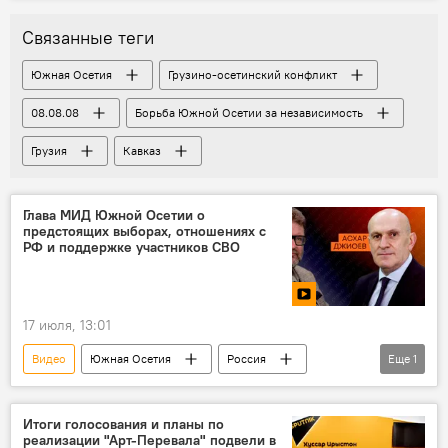
Связанные теги
Южная Осетия
Грузино-осетинский конфликт
08.08.08
Борьба Южной Осетии за независимость
Грузия
Кавказ
Глава МИД Южной Осетии о
предстоящих выборах, отношениях с
РФ и поддержке участников СВО
17 июля, 13:01
Видео
Южная Осетия
Россия
Еще
1
МИД Южной Осетии
Итоги голосования и планы по
реализации "Арт-Перевала" подвели в