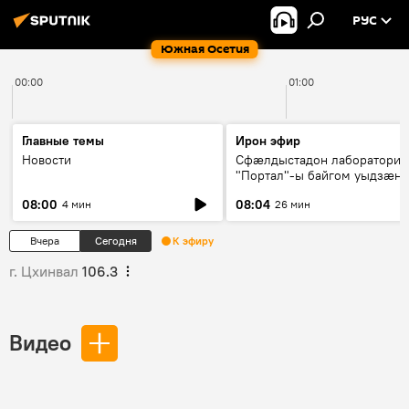
РУС
Южная Осетия
00:00
01:00
Главные темы
Ирон эфир
Новости
Сфæлдыстадон лаборатори
"Портал"-ы байгом уыдзæн
зындгонд нывгæнæг Гасситы
08:00
08:04
4 мин
26 мин
Æхсары куыстыты равдыст
Вчера
Сегодня
К эфиру
г. Цхинвал
106.3
Видео