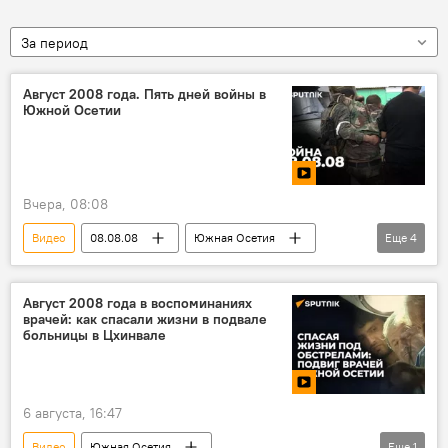
За период
Август 2008 года. Пять дней войны в
Южной Осетии
Вчера, 08:08
Видео
08.08.08
Южная Осетия
Еще
4
Кавказ
Борьба Южной Осетии за независимость
Август 2008 года в воспоминаниях
врачей: как спасали жизни в подвале
Грузино-осетинский конфликт
Грузия
больницы в Цхинвале
6 августа, 16:47
Видео
Южная Осетия
Еще
1