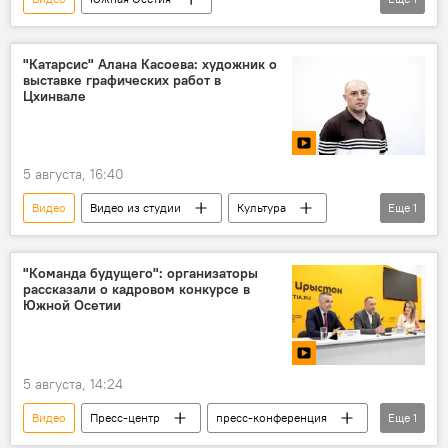
Грузино-осетинский конфликт
"Катарсис" Алана Касоева: художник о
выставке графических работ в
Цхинвале
5 августа, 16:40
Видео
Видео из студии
Культура
Еще
1
Южная Осетия
"Команда будущего": организаторы
рассказали о кадровом конкурсе в
Южной Осетии
5 августа, 14:24
Видео
Пресс-центр
пресс-конференция
Еще
1
Южная Осетия