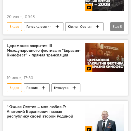
20 июня, 09:13
Видео
Геноцид осетин
Южная Осетия
Еще
5
Борьба Южной Осетии за независимость
Грузия
Кавказ
История
Церемония закрытия III
Международного фестиваля "Евразия-
Новости
Кинофест" - прямая трансляция
19 июня, 17:30
Видео
Россия
Культура
"Южная Осетия – моя любовь":
Анатолий Баранкевич назвал
республику своей второй Родиной