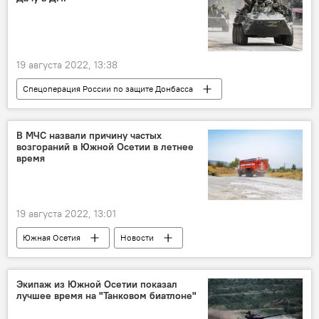
19 августа 2022, 13:38
Спецоперация России по защите Донбасса
ДНР
ЛНР
Украина
Россия
В МЧС назвали причину частых
возгораний в Южной Осетии в летнее
время
19 августа 2022, 13:01
Южная Осетия
Новости
МЧС Южной Осетии
Общество
Экипаж из Южной Осетии показал
лучшее время на "Танковом биатлоне"