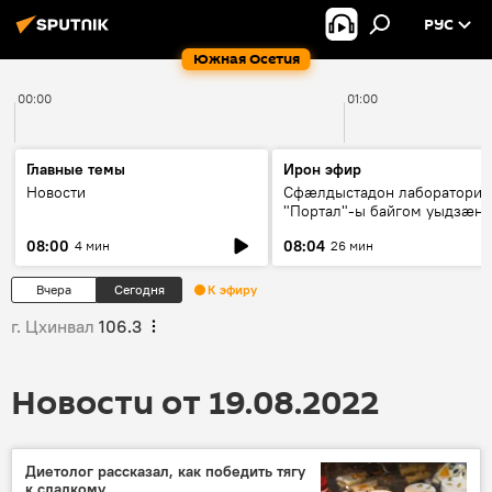
РУС
Южная Осетия
00:00
01:00
Главные темы
Ирон эфир
Новости
Сфæлдыстадон лаборатори
"Портал"-ы байгом уыдзæн
зындгонд нывгæнæг Гасситы
08:00
08:04
4 мин
26 мин
Æхсары куыстыты равдыст
Вчера
Сегодня
К эфиру
г. Цхинвал
106.3
Новости от 19.08.2022
Диетолог рассказал, как победить тягу
к сладкому