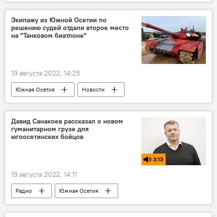
МЧС Южной Осетии
Образование
Экипажу из Южной Осетии по
решению судей отдали второе место
на "Танковом биатлоне"
19 августа 2022, 14:25
Южная Осетия
Новости
Минобороны Южной Осетии
Давид Санакоев рассказал о новом
гуманитарном грузе для
югоосетинских бойцов
3:13
19 августа 2022, 14:11
Радио
Южная Осетия
Парламент Южной Осетии
Комментарии