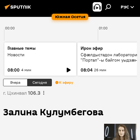
РУС
Южная Осетия
00:00
01:00
Главные темы
Ирон эфир
Новости
Сфæлдыстадон лаборатори
"Портал"-ы байгом уыдзæн
зындгонд нывгæнæг Гасситы
08:00
08:04
4 мин
26 мин
Æхсары куыстыты равдыст
Вчера
Сегодня
К эфиру
г. Цхинвал
106.3
Залина Кулумбегова