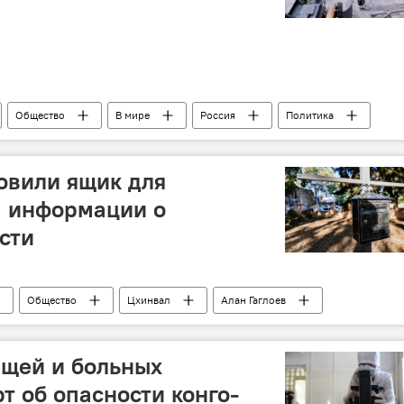
Общество
В мире
Россия
Политика
овили ящик для
а информации о
сти
Общество
Цхинвал
Алан Гаглоев
ещей и больных
т об опасности конго-