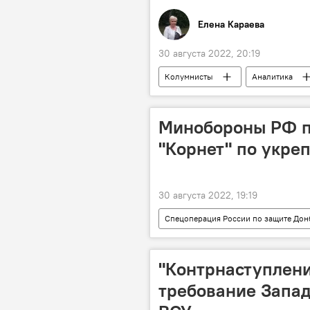
Елена Караева
30 августа 2022, 20:19
Колумнисты
Аналитика
Минобороны РФ п
"Корнет" по укр
30 августа 2022, 19:19
Спецоперация России по защите Дон
СВО
"Контрнаступлени
требование Запад