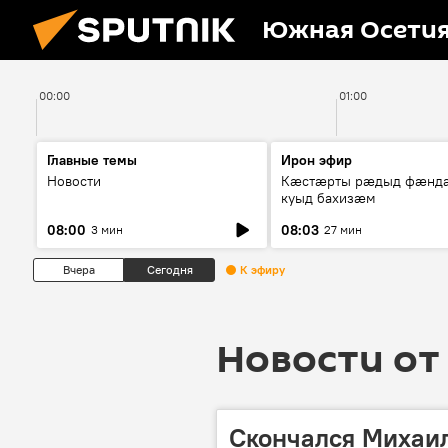
Южная Осети
00:00
01:00
Главные темы
Ирон эфир
Новости
Кæстæрты рæдыд фæнд
куыд бахизæм
08:00
08:03
3 мин
27 мин
Вчера
Сегодня
К эфиру
Новости от 
Скончался Михаил