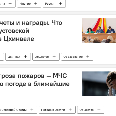
ина
Мнение
Россия
четы и награды. Что
устовской
в Цхинвале
Цхинвал
Общество
Образование
гроза пожаров — МЧС
о погоде в ближайшие
 Северной Осетии
Погода в Осетии
Общество