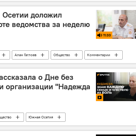
 Осетии доложил
оте ведомства за неделю
11:33
Алан Гаглоев
Общество
Комментарии
ассказала о Дне без
и организации "Надежда
щество
Южная Осетия
сть