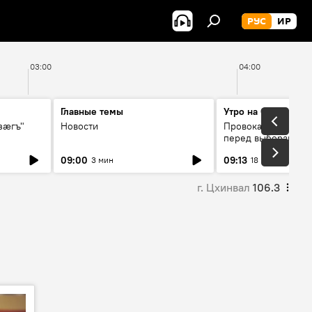
РУС
ИР
03:00
04:00
Главные темы
Утро на Спутнике
зӕгъ"
Новости
Провокации со сто
перед выборами в 
09:00
09:13
3 мин
18 мин
г. Цхинвал
106.3