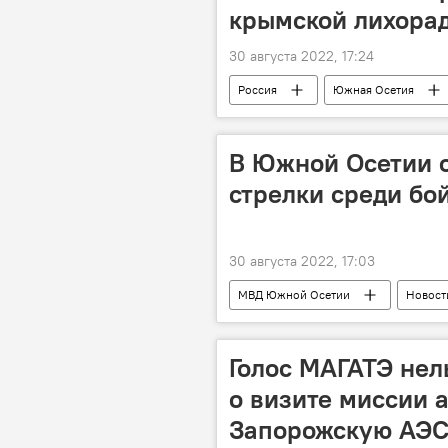
крымской лихора
30 августа 2022, 17:24
Россия
Южная Осетия
В Южной Осетии 
стрелки среди б
30 августа 2022, 17:03
МВД Южной Осетии
Новост
Голос МАГАТЭ нел
о визите миссии а
Запорожскую АЭ