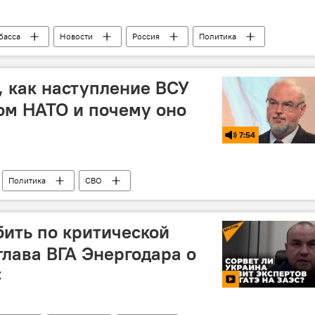
басса
Новости
Россия
Политика
, как наступление ВСУ
ом НАТО и почему оно
7:54
Политика
СВО
ить по критической
глава ВГА Энергодара о
С