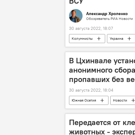
ВСУ
Александр Хроленко
Обозреватель РИА Новости
30 августа 2022, 18:07
Колумнисты
Украина
Аналитика
СВО
В Цхинвале устан
анонимного сбор
пропавших без ве
30 августа 2022, 18:04
Южная Осетия
Новости
Передается от кл
животных - экспер