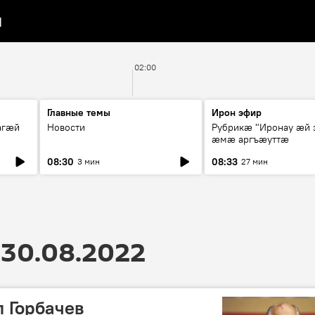
я
02:00
Главные темы
Ирон эфир
агæй
Новости
Рубрикæ "Иронау ӕй 
ӕмӕ аргъӕуттӕ
08:30
08:33
3 мин
27 мин
30.08.2022
 Горбачев