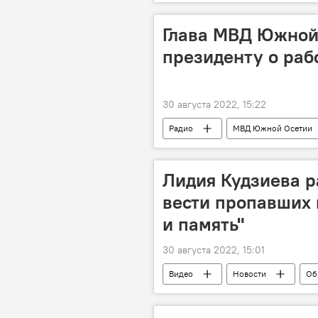
Владикавказ
Глава МВД Южной
президенту о раб
30 августа 2022, 15:22
Радио
МВД Южной Осетии
Лидия Кудзиева р
вести пропавших 
и память"
30 августа 2022, 15:01
Видео
Новости
Об
Борьба Южной Осетии за независимо