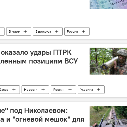
В мире
Евросоюз
Россия
оказало удары ПТРК
епленным позициям ВСУ
басса
Новости
Россия
Украина
е" под Николаевом:
а и "огневой мешок" для