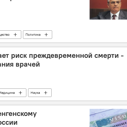
ество
Политика
ет риск преждевременной смерти -
ания врачей
Медицина
Наука
шенгенскому
оссии