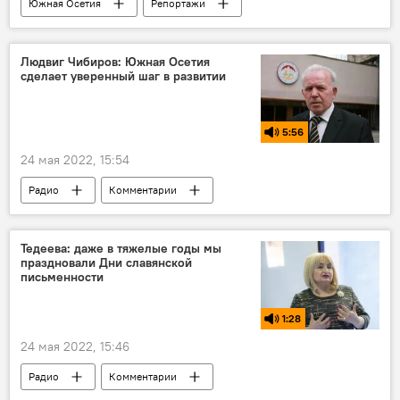
Южная Осетия
Репортажи
Интервью
Россия
Политика
Новости
Выборы
Людвиг Чибиров: Южная Осетия
сделает уверенный шаг в развитии
5:56
24 мая 2022, 15:54
Радио
Комментарии
Южная Осетия
Выборы
Тедеева: даже в тяжелые годы мы
праздновали Дни славянской
письменности
1:28
24 мая 2022, 15:46
Радио
Комментарии