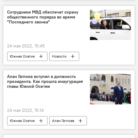
Южная Осетия
Сотрудники МВД обеспечат охрану
общественного порядка во время
"Последнего звонка"
24 мая 2022, 15:45
Южная Осетия
Новости
МВД Южной Осетии
Алан Гаглоев вступил в должность
президента. Как прошла инаугурация
главы Южной Осетии
24 мая 2022, 15:14
Южная Осетия
Алан Гаглоев
Политика
Репортажи
Новости