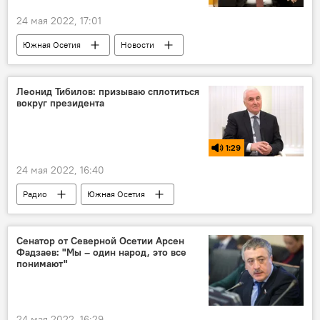
24 мая 2022, 17:01
Южная Осетия
Новости
Парламент Южной Осетии
Политика
Россия
Леонид Тибилов: призываю сплотиться
вокруг президента
1:29
24 мая 2022, 16:40
Радио
Южная Осетия
Комментарии
Выборы
Сенатор от Северной Осетии Арсен
Фадзаев: "Мы – один народ, это все
понимают"
24 мая 2022, 16:29