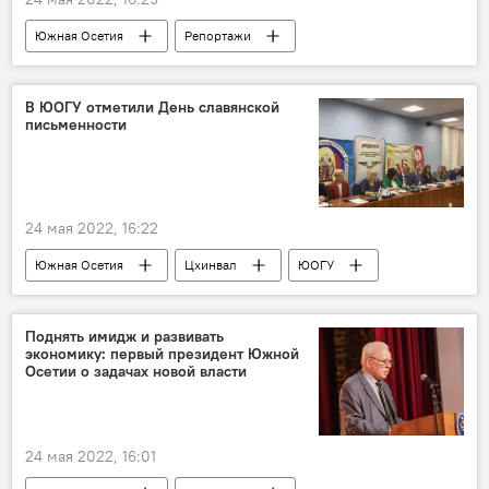
Южная Осетия
Репортажи
Интервью
Политика
Россия
Новости
Цхинвал
Выборы
В ЮОГУ отметили День славянской
письменности
24 мая 2022, 16:22
Южная Осетия
Цхинвал
ЮОГУ
Новости
Репортажи
Поднять имидж и развивать
экономику: первый президент Южной
Осетии о задачах новой власти
24 мая 2022, 16:01