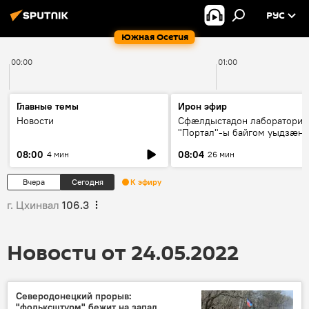
РУС
Южная Осетия
00:00
01:00
Главные темы
Ирон эфир
Новости
Сфæлдыстадон лаборатори
"Портал"-ы байгом уыдзæн
зындгонд нывгæнæг Гасситы
08:00
08:04
4 мин
26 мин
Æхсары куыстыты равдыст
Вчера
Сегодня
К эфиру
г. Цхинвал
106.3
Новости от 24.05.2022
Северодонецкий прорыв:
"фольксштурм" бежит на запад