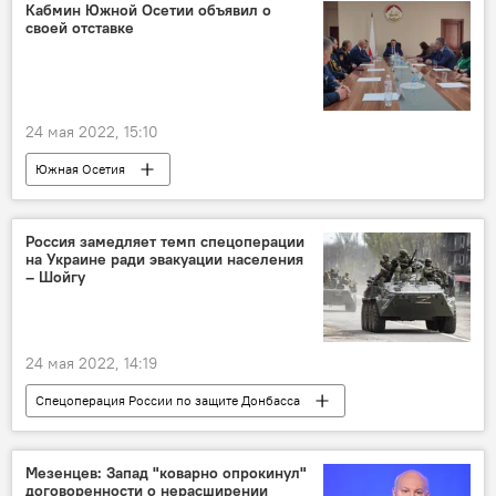
Выборы
Кабмин Южной Осетии объявил о
своей отставке
24 мая 2022, 15:10
Южная Осетия
Правительство Южной Осетии
Новости
Россия замедляет темп спецоперации
на Украине ради эвакуации населения
– Шойгу
24 мая 2022, 14:19
Спецоперация России по защите Донбасса
Украина
Россия
СВО
Мезенцев: Запад "коварно опрокинул"
договоренности о нерасширении