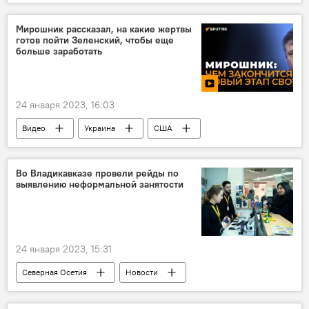
Южная Осетия
Россия
Россотрудничество
Общество
Мирошник рассказал, на какие жертвы
готов пойти Зеленский, чтобы еще
Образование
больше заработать
24 января 2023, 16:03
Видео
Украина
США
Польша
Германия
Владимир Зеленский
Во Владикавказе провели рейды по
выявлению неформальной занятости
24 января 2023, 15:31
Северная Осетия
Новости