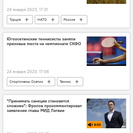
24 января 2023, 17:31
Турция
НАТО
Россия
США
Мнение
Политика
Югоосетинские теннисисты заняли
призовые места на чемпионате СКФО
24 января 2023, 17:06
Спортсмены Осетии
Теннис
Южная Осетия
Спорт
Новости
"Принимать санкции становится
сложнее": Фролов прокомментировал
заявление главы МИД Латвии
9:55