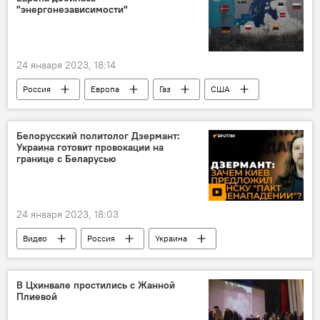
"энергонезависимости"
24 января 2023, 18:14
Россия
Европа
Газ
США
Белорусский политолог Дзермант:
Украина готовит провокации на
границе с Беларусью
24 января 2023, 18:03
Видео
Россия
Украина
Беларусь
Политика
В Цхинвале простились с Жанной
Плиевой