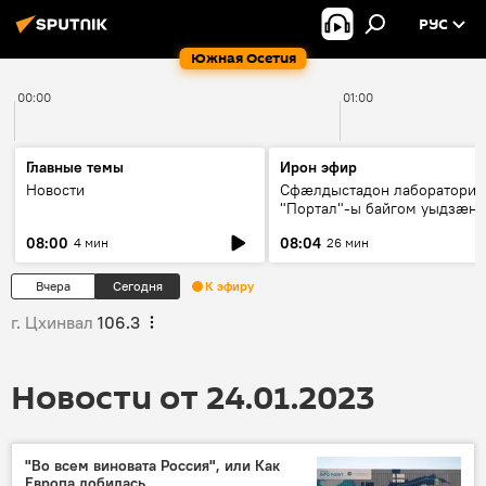
РУС
Южная Осетия
00:00
01:00
Главные темы
Ирон эфир
Новости
Сфæлдыстадон лаборатори
"Портал"-ы байгом уыдзæн
зындгонд нывгæнæг Гасситы
08:00
08:04
4 мин
26 мин
Æхсары куыстыты равдыст
Вчера
Сегодня
К эфиру
г. Цхинвал
106.3
Новости от 24.01.2023
"Во всем виновата Россия", или Как
Европа добилась