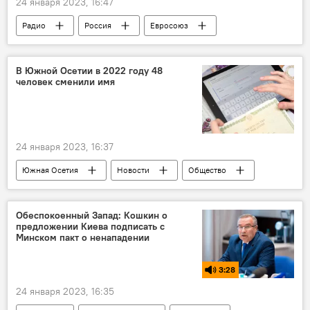
24 января 2023, 16:47
Радио
Россия
Евросоюз
Политика
санкции
Экономика
Комментарии
В Южной Осетии в 2022 году 48
человек сменили имя
24 января 2023, 16:37
Южная Осетия
Новости
Общество
Обеспокоенный Запад: Кошкин о
предложении Киева подписать с
Минском пакт о ненападении
3:28
24 января 2023, 16:35