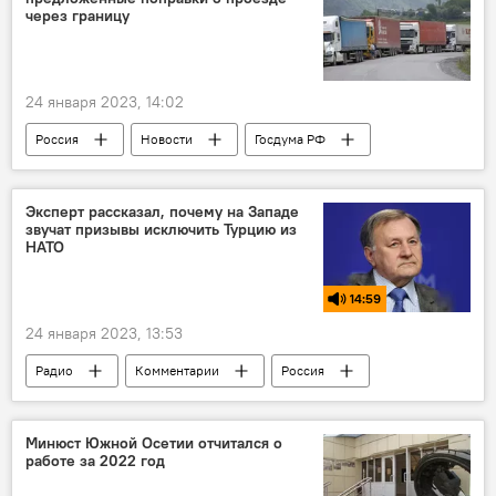
через границу
24 января 2023, 14:02
Россия
Новости
Госдума РФ
Граница
Эксперт рассказал, почему на Западе
звучат призывы исключить Турцию из
НАТО
14:59
24 января 2023, 13:53
Радио
Комментарии
Россия
Турция
НАТО
США
В мире
Политика
Минюст Южной Осетии отчитался о
работе за 2022 год