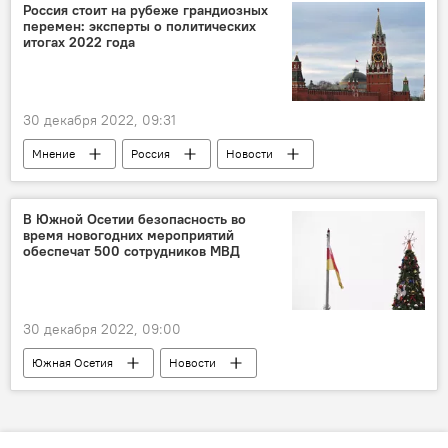
Рождество Христово
праздники
Россия стоит на рубеже грандиозных
перемен: эксперты о политических
Алан Гаглоев
Празднование Нового года
итогах 2022 года
30 декабря 2022, 09:31
Мнение
Россия
Новости
СВО
В Южной Осетии безопасность во
время новогодних мероприятий
обеспечат 500 сотрудников МВД
30 декабря 2022, 09:00
Южная Осетия
Новости
Новый год
МВД Южной Осетии
Общество
Празднование Нового года