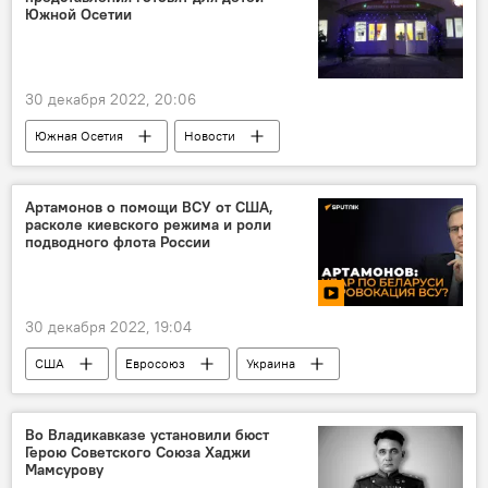
Южной Осетии
30 декабря 2022, 20:06
Южная Осетия
Новости
Новый год
Культура
праздники
Празднование Нового года
Артамонов о помощи ВСУ от США,
расколе киевского режима и роли
подводного флота России
30 декабря 2022, 19:04
США
Евросоюз
Украина
Россия
Беларусь
СВО
Во Владикавказе установили бюст
Герою Советского Союза Хаджи
Мамсурову