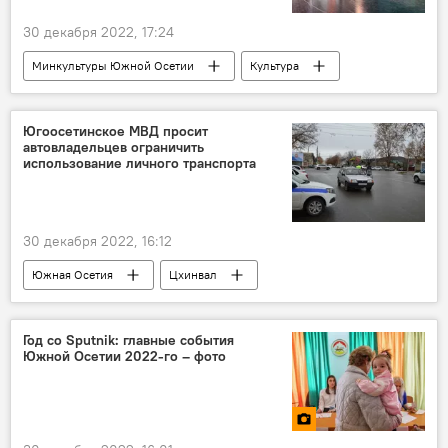
30 декабря 2022, 17:24
Минкультуры Южной Осетии
Культура
Театр
Новости
Южная Осетия
Общество
Югоосетинское МВД просит
автовладельцев ограничить
использование личного транспорта
30 декабря 2022, 16:12
Южная Осетия
Цхинвал
УГИБДД МВД Южной Осетии
МВД Южной Осетии
Безопасность
Год со Sputnik: главные события
Южной Осетии 2022-го – фото
Общество
Новости