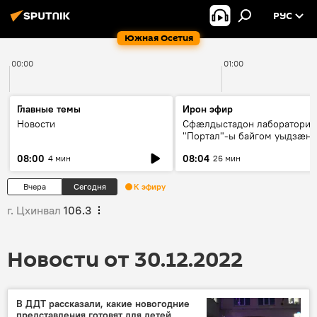
РУС
Южная Осетия
00:00
01:00
Главные темы
Ирон эфир
Новости
Сфæлдыстадон лаборатори
"Портал"-ы байгом уыдзæн
зындгонд нывгæнæг Гасситы
08:00
08:04
4 мин
26 мин
Æхсары куыстыты равдыст
Вчера
Сегодня
К эфиру
г. Цхинвал
106.3
Новости от 30.12.2022
В ДДТ рассказали, какие новогодние
представления готовят для детей