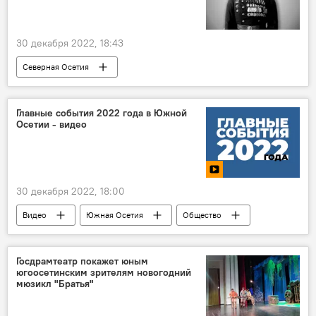
30 декабря 2022, 18:43
Северная Осетия
Мэр Владикавказа Вячеслав Мильдзихов
Владикавказ
Общество
Новости
Главные события 2022 года в Южной
Осетии - видео
30 декабря 2022, 18:00
Видео
Южная Осетия
Общество
Политика
Культура
Госдрамтеатр покажет юным
югоосетинским зрителям новогодний
мюзикл "Братья"