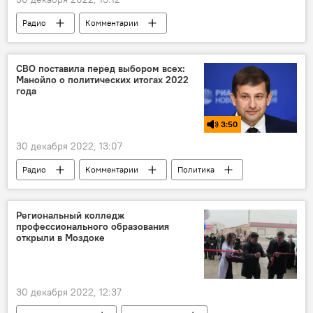
Радио
Комментарии
Южная Осетия
Цхинвал
Новый год
Общество
СВО поставила перед выбором всех:
Манойло о политических итогах 2022
года
3:50
30 декабря 2022, 13:07
Радио
Комментарии
Политика
Итоги года
Региональный колледж
профессионального образования
открыли в Моздоке
30 декабря 2022, 12:37