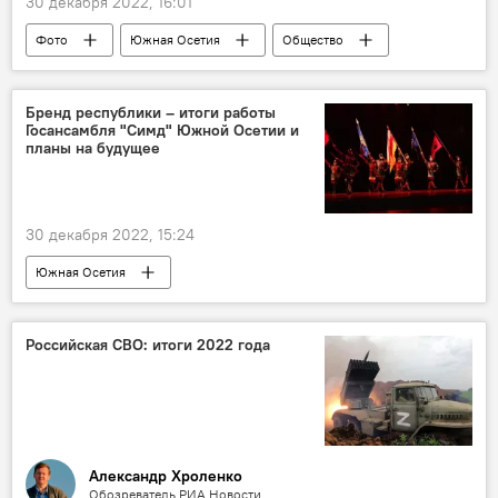
30 декабря 2022, 16:01
Фото
Южная Осетия
Общество
Политика
Бренд республики – итоги работы
Госансамбля "Симд" Южной Осетии и
планы на будущее
30 декабря 2022, 15:24
Южная Осетия
Государственный ансамбль Симд
Новости
Культура
хореография
Российская СВО: итоги 2022 года
Александр Хроленко
Обозреватель РИА Новости