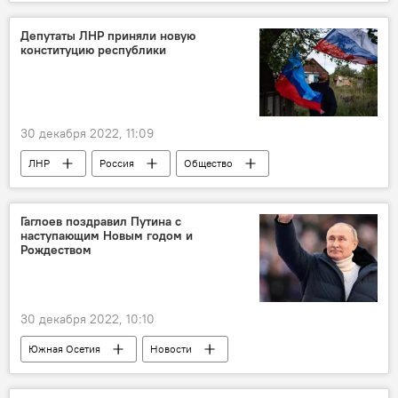
Россия
Экономика
Парламент Южной Осетии
Депутаты ЛНР приняли новую
конституцию республики
30 декабря 2022, 11:09
ЛНР
Россия
Общество
Новости
Гаглоев поздравил Путина с
наступающим Новым годом и
Рождеством
30 декабря 2022, 10:10
Южная Осетия
Новости
Владимир Путин
Новый год