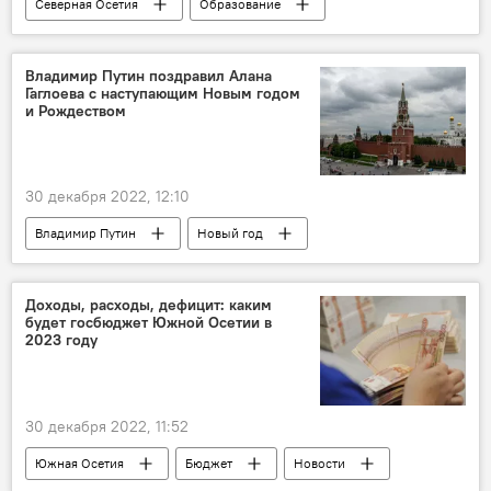
Северная Осетия
Образование
Общество
Новости
Моздокский район Северной Осетии
Владимир Путин поздравил Алана
Гаглоева с наступающим Новым годом
и Рождеством
30 декабря 2022, 12:10
Владимир Путин
Новый год
Алан Гаглоев
Россия
Южная Осетия
Новости
Доходы, расходы, дефицит: каким
будет госбюджет Южной Осетии в
Празднование Нового года
2023 году
30 декабря 2022, 11:52
Южная Осетия
Бюджет
Новости