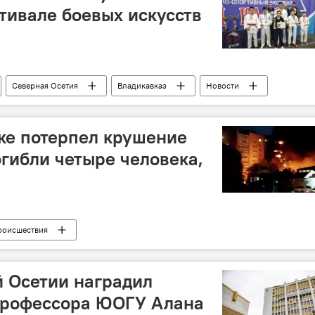
тивале боевых искусств
Северная Осетия
Владикавказ
Новости
ке потерпел крушение
огибли четыре человека,
роисшествия
 Осетии наградил
профессора ЮОГУ Алана