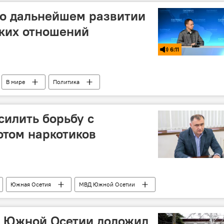
 о дальнейшем развитии
ских отношений
6:11
В мире
Политика
силить борьбу с
отом наркотиков
Южная Осетия
МВД Южной Осетии
а Южной Осетии доложил