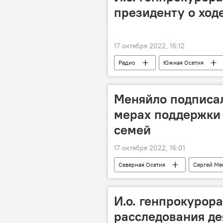
президенту о ход
17 октября 2022, 16:12
Радио
Южная Осетия
Алан Гаглоев
Меняйло подписал
мерах поддержки
семей
17 октября 2022, 16:01
Северная Осетия
Сергей Ме
И.о. генпрокурора
расследования де