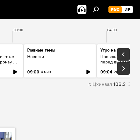
РУС
ИР
03:00
04:00
Главные темы
Утро на Спутнике
рикæтæ
Новости
Провокации со сто
ронау æй
перед выборами в Г
09:00
09:04
4 мин
20 мин
г. Цхинвал
106.3