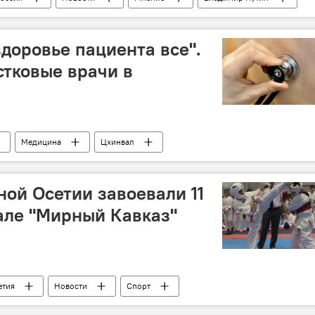
здоровье пациента все".
стковые врачи в
Медицина
Цхинвал
ой Осетии завоевали 11
але "Мирный Кавказ"
етия
Новости
Спорт