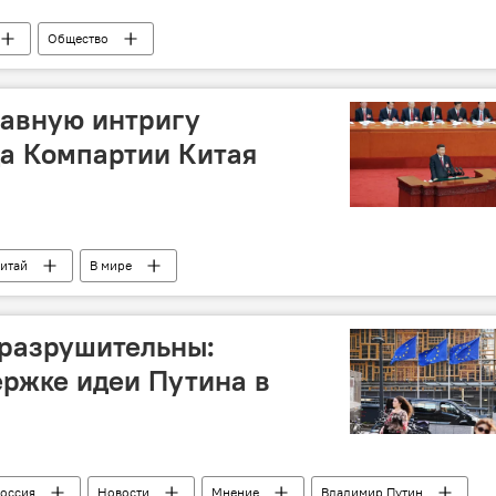
Общество
лавную интригу
а Компартии Китая
итай
В мире
 разрушительны:
ержке идеи Путина в
оссия
Новости
Мнение
Владимир Путин