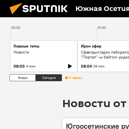
Южная Осети
00:00
01:00
Главные темы
Ирон эфир
Новости
Сфæлдыстадон лаборато
"Портал"-ы байгом уыдз
зындгонд нывгæнæг Гасс
08:00
08:04
4 мин
26 мин
Æхсары куыстыты равды
Вчера
Сегодня
К эфиру
Новости от 
Югоосетинские р