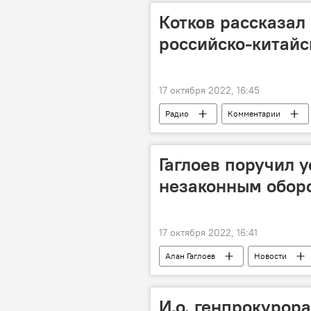
Котков рассказал
российско-китай
17 октября 2022, 16:45
Радио
Комментарии
Гаглоев поручил у
незаконным обор
17 октября 2022, 16:41
Алан Гаглоев
Новости
И.о. генпрокурор