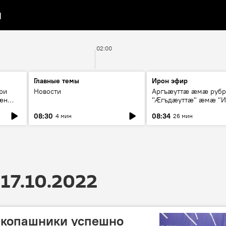
я
02:00
Главные темы
Ирон эфир
ри
Новости
Аргъæуттæ æмæ руб
æн
"Æгъдæуттæ" æмæ "И
иты
зæгъ"
08:30
08:34
4 мин
26 мин
ст
17.10.2022
укопашники успешно