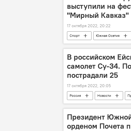
выступили на фес
"Мирный Кавказ"
17 октября 2022, 20:22
Спорт
Южная Осетия
В российском Ейс
самолет Су-34. П
пострадали 25
17 октября 2022, 20:05
Россия
Новости
П
Президент Южной
орденом Почета 