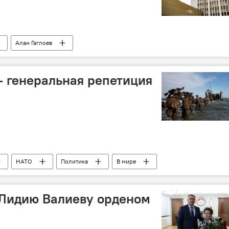
Алан Гаглоев
 — генеральная репетиция
НАТО
Политика
В мире
 Лидию Валиеву орденом