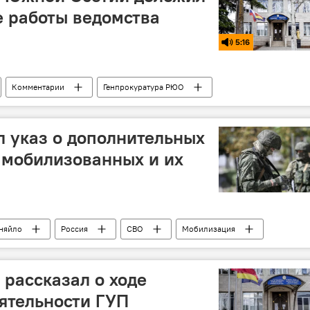
е работы ведомства
5:16
Комментарии
Генпрокуратура РЮО
 указ о дополнительных
 мобилизованных и их
няйло
Россия
СВО
Мобилизация
 рассказал о ходе
ятельности ГУП