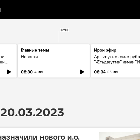
я
02:00
Главные темы
Ирон эфир
ри
Новости
Аргъæуттæ æмæ руб
æн
"Æгъдæуттæ" æмæ "И
иты
зæгъ"
08:30
08:34
4 мин
26 мин
ст
20.03.2023
азначили нового и.о.