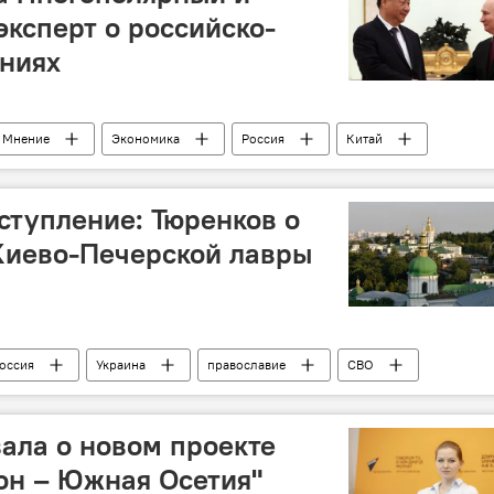
эксперт о российско-
ениях
Мнение
Экономика
Россия
Китай
тупление: Тюренков о
Киево-Печерской лавры
оссия
Украина
православие
СВО
ала о новом проекте
он – Южная Осетия"