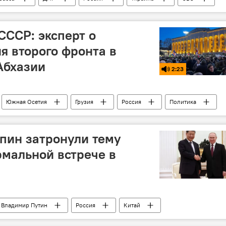
СССР: эксперт о
я второго фронта в
Абхазии
2:23
Южная Осетия
Грузия
Россия
Политика
пин затронули тему
мальной встрече в
Владимир Путин
Россия
Китай