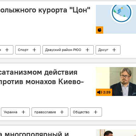
нолыжного курорта "Цон"
я
Спорт
Дзауский район РЮО
Досуг
сатанизмом действия
против монахов Киево-
2:39
Украина
православие
Общество
а многополярный и