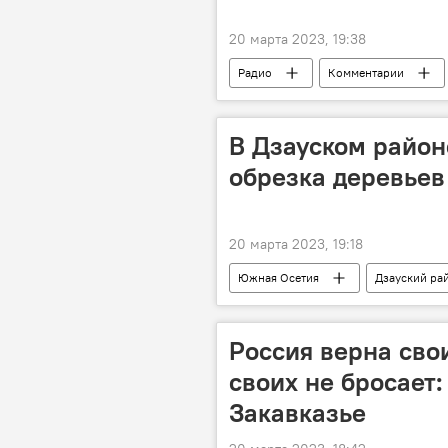
20 марта 2023, 19:38
Радио
Комментарии
Коронавирус
Здоровье
В Дзауском район
обрезка деревьев
20 марта 2023, 19:18
Южная Осетия
Дзауский ра
Россия верна сво
своих не бросает:
Закавказье