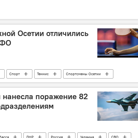
ной Осетии отличились
КФО
Спорт
Теннис
Спортсмены Осетии
 нанесла поражение 82
одразделениям
басса
ДНР
Россия
Украина
СВО