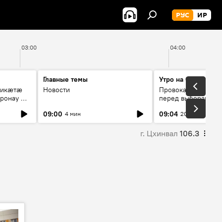
РУС
ИР
03:00
04:00
Главные темы
Утро на Спутнике
рикæтæ
Новости
Провокации со сто
ронау æй
перед выборами в Г
09:00
09:04
4 мин
20 мин
г. Цхинвал
106.3