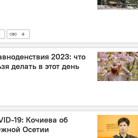
СВО
авноденствия 2023: что
зя делать в этот день
VID-19: Кочиева об
Южной Осетии