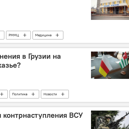
РММЦ
Медицина
нения в Грузии на
казье?
Политика
Новости
ы контрнаступления ВСУ