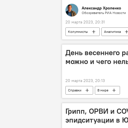
Александр Хроленко
Обозреватель РИА Новости
20 марта 2023, 20:31
Колумнисты
Аналитика
День весеннего р
можно и чего нель
20 марта 2023, 20:13
Справки
В мире
Грипп, ОРВИ и СO
эпидситуации в 