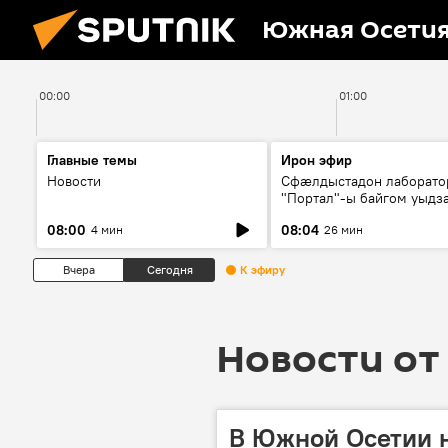
Южная Осети
00:00
01:00
Главные темы
Ирон эфир
Новости
Сфæлдыстадон лаборато
"Портал"-ы байгом уыдз
зындгонд нывгæнæг Гасс
08:00
08:04
4 мин
26 мин
Æхсары куыстыты равды
Вчера
Сегодня
К эфиру
Новости от 
В Южной Осетии н