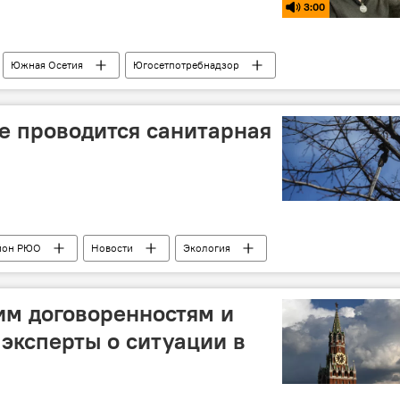
3:00
Южная Осетия
Югосетпотребнадзор
е проводится санитарная
йон РЮО
Новости
Экология
им договоренностям и
 эксперты о ситуации в