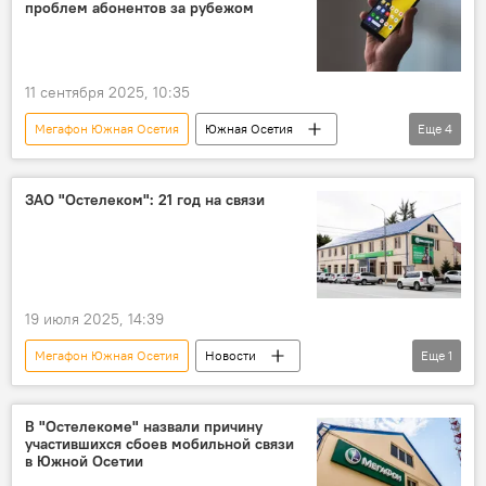
проблем абонентов за рубежом
11 сентября 2025, 10:35
Мегафон Южная Осетия
Южная Осетия
Еще
4
Новости
Общество
Мобильная связь
связь
ЗАО "Остелеком": 21 год на связи
19 июля 2025, 14:39
Мегафон Южная Осетия
Новости
Еще
1
Южная Осетия
В "Остелекоме" назвали причину
участившихся сбоев мобильной связи
в Южной Осетии