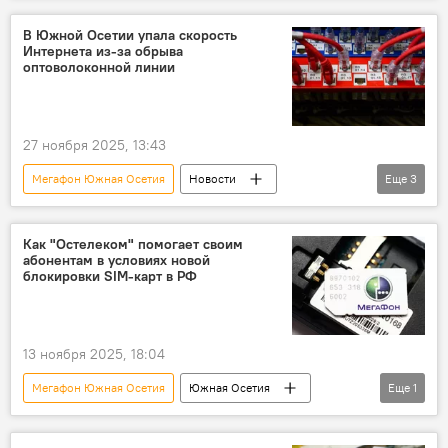
В Южной Осетии упала скорость
Интернета из-за обрыва
оптоволоконной линии
27 ноября 2025, 13:43
Мегафон Южная Осетия
Новости
Еще
3
Южная Осетия
Интернет
Общество
Как "Остелеком" помогает своим
абонентам в условиях новой
блокировки SIM-карт в РФ
13 ноября 2025, 18:04
Мегафон Южная Осетия
Южная Осетия
Еще
1
Новости