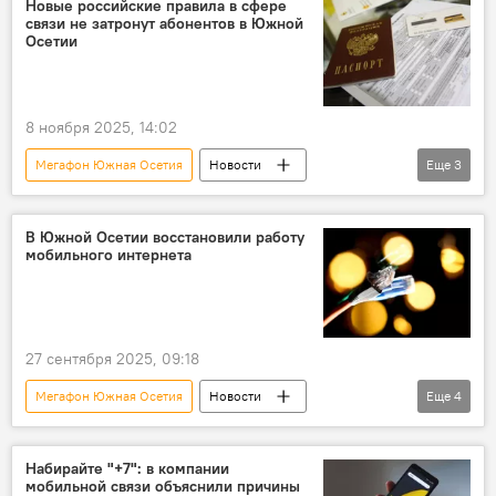
Новые российские правила в сфере
связи не затронут абонентов в Южной
Осетии
8 ноября 2025, 14:02
Мегафон Южная Осетия
Новости
Еще
3
Южная Осетия
Общество
Мобильная связь
В Южной Осетии восстановили работу
мобильного интернета
27 сентября 2025, 09:18
Мегафон Южная Осетия
Новости
Еще
4
Южная Осетия
Северная Осетия
Интернет
Общество
Набирайте "+7": в компании
мобильной связи объяснили причины