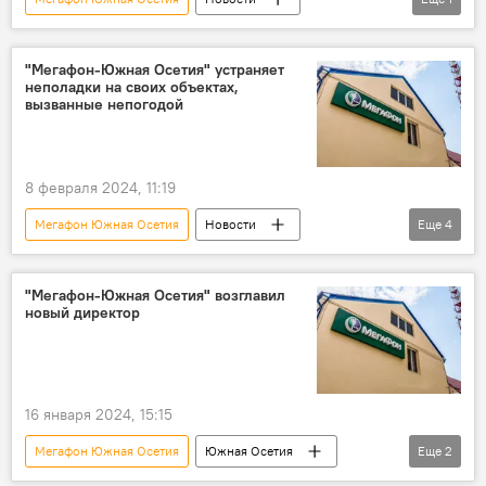
Южная Осетия
"Мегафон-Южная Осетия" устраняет
неполадки на своих объектах,
вызванные непогодой
8 февраля 2024, 11:19
Мегафон Южная Осетия
Новости
Еще
4
Южная Осетия
Цхинвал
Мобильная связь
Общество
"Мегафон-Южная Осетия" возглавил
новый директор
16 января 2024, 15:15
Мегафон Южная Осетия
Южная Осетия
Еще
2
Новости
Цхинвал