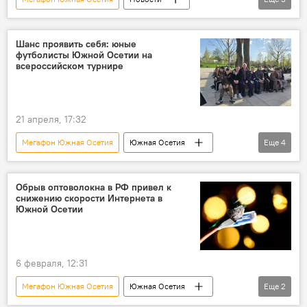
Южная Осетия
Россия
Интернет
Мобильная связь
связь
Шанс проявить себя: юные
футболисты Южной Осетии на
всероссийском турнире
21 апреля, 17:32
Мегафон Южная Осетия
Южная Осетия
Еще
4
Новости
Спорт
Дзауский район РЮО
Россия
Обрыв оптоволокна в РФ привел к
снижению скорости Интернета в
Южной Осетии
6 февраля, 12:31
Мегафон Южная Осетия
Южная Осетия
Еще
2
Новости
Интернет