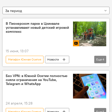
За период
В Пионерском парке в Цхинвале
устанавливают новый детский игровой
комплекс
15 июня, 13:07
Мегафон Южная Осетия
Новости
Еще
4
Администрация города Цхинвал
Цхинвал
Досуг
Дети
Без VPN: в Южной Осетии полностью
сняли ограничения на YouTube,
Telegram и WhatsApp
24 апреля, 15:28
Мегафон Южная Осетия
Новости
Еще
5