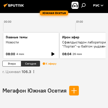
РУС
Южная Осетия
00:00
01:00
Главные темы
Ирон эфир
Новости
Сфæлдыстадон лаборатори
"Портал"-ы байгом уыдзæн
зындгонд нывгæнæг Гасситы
08:00
08:04
4 мин
26 мин
Æхсары куыстыты равдыст
Вчера
Сегодня
К эфиру
г. Цхинвал
106.3
Мегафон Южная Осетия