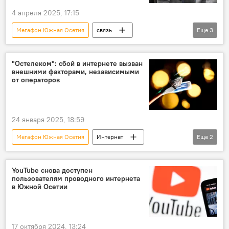
4 апреля 2025, 17:15
Мегафон Южная Осетия
связь
Еще
3
Мобильная связь
Южная Осетия
Россия
"Остелеком": сбой в интернете вызван
внешними факторами, независимыми
от операторов
24 января 2025, 18:59
Мегафон Южная Осетия
Интернет
Еще
2
Южная Осетия
Новости
YouTube снова доступен
пользователям проводного интернета
в Южной Осетии
17 октября 2024, 13:24