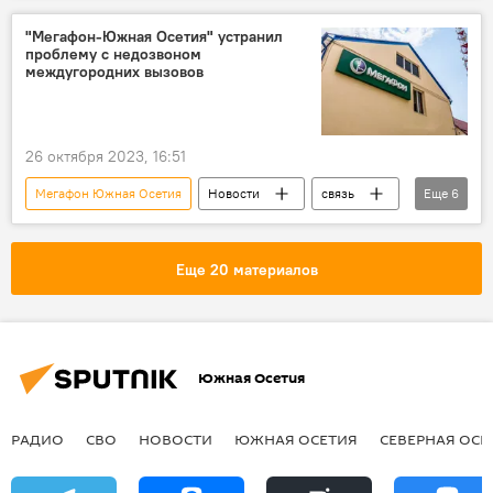
"Мегафон-Южная Осетия" устранил
проблему с недозвоном
междугородних вызовов
26 октября 2023, 16:51
Мегафон Южная Осетия
Новости
связь
Еще
6
Мобильная связь
Южная Осетия
Общество
Цхинвал
Кавказ
Еще 20 материалов
Россия
Южная Осетия
РАДИО
СВО
НОВОСТИ
ЮЖНАЯ ОСЕТИЯ
СЕВЕРНАЯ ОСЕ