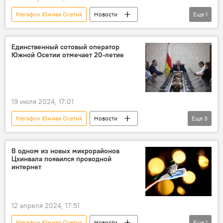
Мегафон Южная Осетия
Новости
Еще
1
Интернет
Единственный сотовый оператор
Южной Осетии отмечает 20-летие
19 июля 2024, 17:01
Мегафон Южная Осетия
Новости
Еще
3
Южная Осетия
Мобильная связь
Президент Южной Осетии
В одном из новых микрорайонов
Цхинвала появился проводной
интернет
12 апреля 2024, 17:51
Мегафон Южная Осетия
Новости
Еще
1