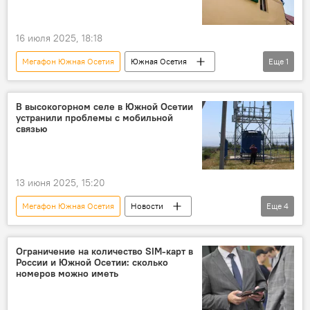
16 июля 2025, 18:18
Мегафон Южная Осетия
Южная Осетия
Еще
1
Новости
В высокогорном селе в Южной Осетии
устранили проблемы с мобильной
связью
13 июня 2025, 15:20
Мегафон Южная Осетия
Новости
Еще
4
Южная Осетия
Дзауский район РЮО
Мобильная связь
Общество
Ограничение на количество SIM-карт в
России и Южной Осетии: сколько
номеров можно иметь