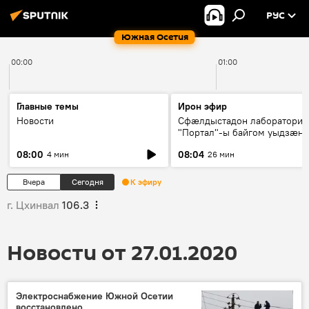
РУС
Южная Осетия
00:00
01:00
Главные темы
Ирон эфир
Новости
Сфæлдыстадон лаборатори
"Портал"-ы байгом уыдзæн
зындгонд нывгæнæг Гасситы
08:00
08:04
4 мин
26 мин
Æхсары куыстыты равдыст
Вчера
Сегодня
К эфиру
г. Цхинвал
106.3
Новости от 27.01.2020
Электроснабжение Южной Осетии
восстановлено