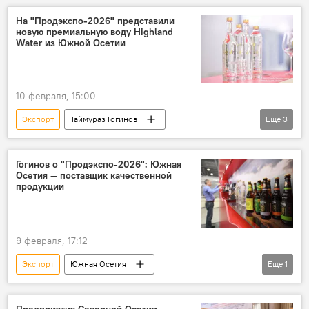
На "Продэкспо-2026" представили
новую премиальную воду Highland
Water из Южной Осетии
10 февраля, 15:00
Экспорт
Таймураз Гогинов
Еще
3
Южная Осетия
Россия
Новости
Бизнес
Гогинов о "Продэкспо-2026": Южная
Осетия — поставщик качественной
продукции
9 февраля, 17:12
Экспорт
Южная Осетия
Еще
1
Таймураз Гогинов
Бизнес
Предприятия Северной Осетии