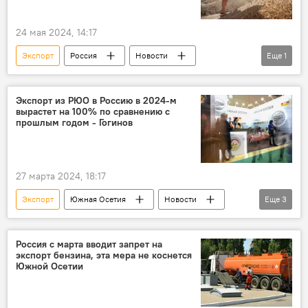
24 мая 2024, 14:17
Экспорт
Россия
Новости
Еще
1
Сельское хозяйство
Экспорт из РЮО в Россию в 2024-м
вырастет на 100% по сравнению с
прошлым годом - Гогинов
27 марта 2024, 18:17
Экспорт
Южная Осетия
Новости
Еще
3
Таймураз Гогинов
Экономика
Россия
Россия с марта вводит запрет на
экспорт бензина, эта мера не коснется
Южной Осетии