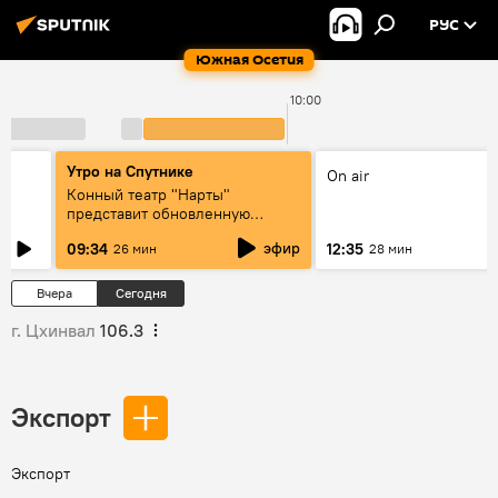
РУС
Южная Осетия
10:00
Утро на Спутнике
On air
Конный театр "Нарты"
представит обновленную
концертную программу
эфир
09:34
12:35
26 мин
28 мин
"Легенды возвращаются"
Вчера
Сегодня
г. Цхинвал
106.3
Экспорт
Экспорт