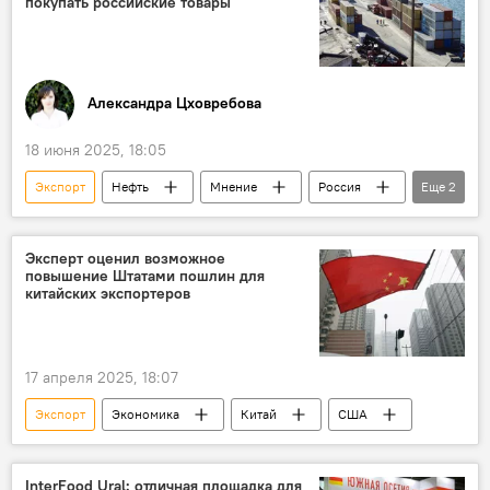
покупать российские товары
Александра Цховребова
18 июня 2025, 18:05
Экспорт
Нефть
Мнение
Россия
Еще
2
В мире
Экономика
Эксперт оценил возможное
повышение Штатами пошлин для
китайских экспортеров
17 апреля 2025, 18:07
Экспорт
Экономика
Китай
США
InterFood Ural: отличная площадка для