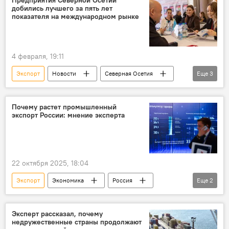
добились лучшего за пять лет
показателя на международном рынке
4 февраля, 19:11
Экспорт
Новости
Северная Осетия
Еще
3
Экономика
Сергей Меняйло
Бизнес
Почему растет промышленный
экспорт России: мнение эксперта
22 октября 2025, 18:04
Экспорт
Экономика
Россия
Еще
2
Мнение
Торговля
Эксперт рассказал, почему
недружественные страны продолжают