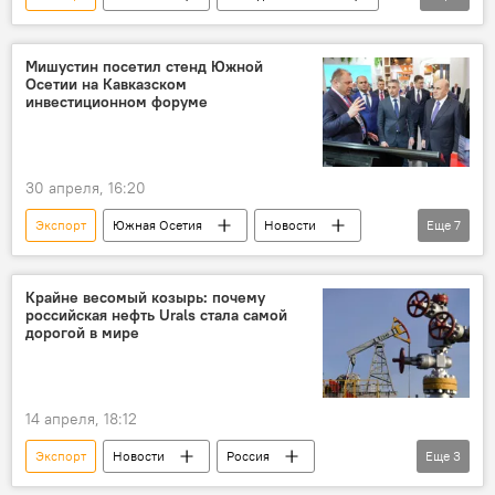
Южная Осетия
Мишустин посетил стенд Южной
Осетии на Кавказском
инвестиционном форуме
30 апреля, 16:20
Экспорт
Южная Осетия
Новости
Еще
7
Россия
Кавказская инвестиционная выставка
Крайне весомый козырь: почему
российская нефть Urals стала самой
Кавказ
Михаил Мишустин
дорогой в мире
Дзамболат Тадтаев
Таймураз Гогинов
Бизнес
14 апреля, 18:12
Экспорт
Новости
Россия
Еще
3
Экономика
Мнение
Нефть