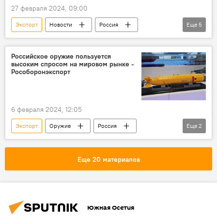
27 февраля 2024, 09:00
Экспорт
Новости
Россия
Еще
5
Правительство России
Михаил Мишустин
Южная Осетия
Экономика
Российское оружие пользуется
высоким спросом на мировом рынке -
Топливо
Рособоронэкспорт
6 февраля 2024, 12:05
Экспорт
Оружие
Россия
Еще
2
Новости
Минобороны России
Еще 20 материалов
Южная Осетия