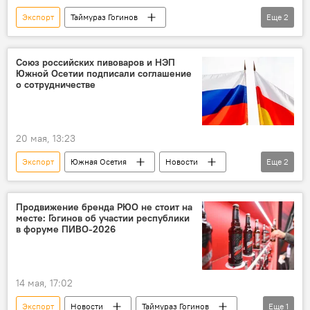
Экспорт
Таймураз Гогинов
Еще
2
Южная Осетия
Новости
форум
Союз российских пивоваров и НЭП
Южной Осетии подписали соглашение
о сотрудничестве
20 мая, 13:23
Экспорт
Южная Осетия
Новости
Еще
2
Россия
Сотрудничество
Продвижение бренда РЮО не стоит на
месте: Гогинов об участии республики
в форуме ПИВО-2026
14 мая, 17:02
Экспорт
Новости
Таймураз Гогинов
Еще
1