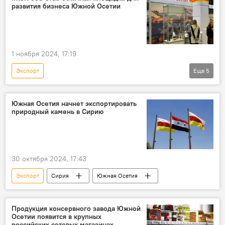
развития бизнеса Южной Осетии
1 ноября 2024, 17:19
Экспорт
Еще
5
торговый представитель Южной Осетии в РФ
Мнение
Россия
Южная Осетия
Южная Осетия начнет экспортировать
природный камень в Сирию
Сотрудничество
30 октября 2024, 17:43
Экспорт
Сирия
Южная Осетия
Продукция консервного завода Южной
Осетии появится в крупных
российских сетевых магазинах