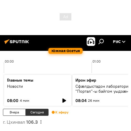
РУС
Южная Осетия
00:00
01:00
Главные темы
Ирон эфир
Новости
Сфæлдыстадон лаборатори
"Портал"-ы байгом уыдзæн
зындгонд нывгæнæг Гасситы
08:00
08:04
4 мин
26 мин
Æхсары куыстыты равдыст
Вчера
Сегодня
К эфиру
г. Цхинвал
106.3