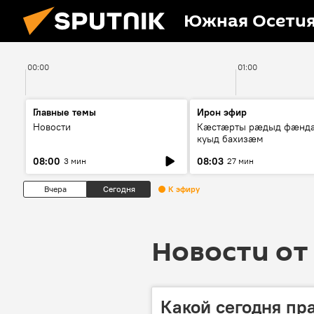
Южная Осети
00:00
01:00
Главные темы
Ирон эфир
Новости
Кæстæрты рæдыд фæнд
куыд бахизæм
08:00
08:03
3 мин
27 мин
Вчера
Сегодня
К эфиру
Новости от 
Какой сегодня пр