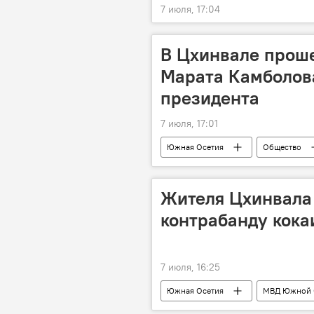
7 июля, 17:04
В Цхинвале прош
Марата Камболова
президента
7 июля, 17:01
Южная Осетия
Общество
Президент Южной Осетии
Р
Жителя Цхинвала
контрабанду кока
7 июля, 16:25
Южная Осетия
МВД Южной 
Цхинвал