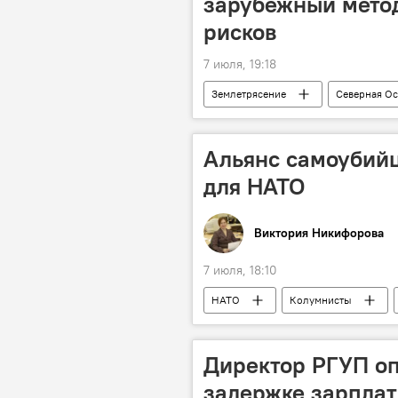
зарубежный мето
рисков
7 июля, 19:18
Землетрясение
Северная Ос
Кавказ
Альянс самоубийц
для НАТО
Виктория Никифорова
7 июля, 18:10
НАТО
Колумнисты
Европа
Пентагон
Директор РГУП о
задержке зарпла