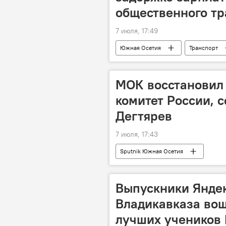
общественного тр
7 июля, 17:49
Южная Осетия
Транспорт
МОК восстановил
комитет России, 
Дегтярев
7 июля, 17:43
Sputnik Южная Осетия
Выпускники Яндек
Владикавказа вош
лучших учеников