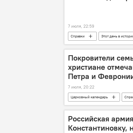
7 июля, 22:59
Справки
Этот день в истори
праздники
религиозные пр
персоны
памятные даты
Покровители сем
христиане отмеча
Петра и Феврони
7 июля, 20:22
Церковный календарь
Спра
Народный календарь
Российская армия
Константиновку, н