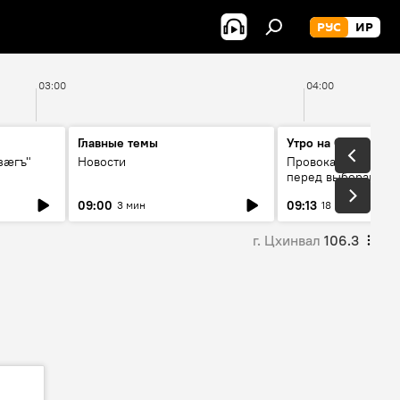
РУС
ИР
03:00
04:00
Главные темы
Утро на Спутнике
зӕгъ"
Новости
Провокации со сто
перед выборами в 
09:00
09:13
3 мин
18 мин
г. Цхинвал
106.3