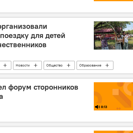
организовали
поездку для детей
чественников
Новости
Общество
Образование
ел форум сторонников
а
8:13