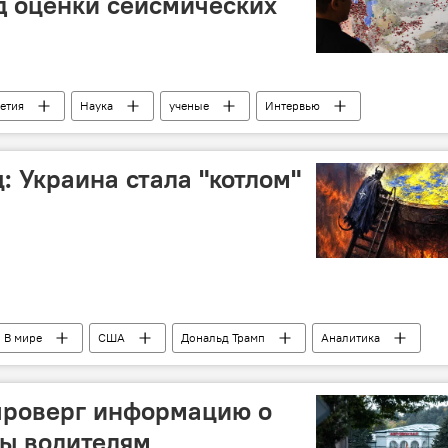
д оценки сейсмических
етия
Наука
ученые
Интервью
: Украина стала "котлом"
В мире
США
Дональд Трамп
Аналитика
проверг информацию о
ты водителям