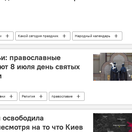
и
Какой сегодня праздник
Народный календарь
аздники
православные праздники
события
История
Исторические личности
Новости
ьи: православные
ют 8 июля день святых
и
вки
Религия
православие
 освободила
есмотря на то что Киев