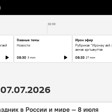
я
02:00
Главные темы
Ирон эфир
агæй
Новости
Рубрикæ "Иронау ӕй 
ӕмӕ аргъӕуттӕ
08:30
08:33
3 мин
27 мин
07.07.2026
аздник в России и мире — 8 июля