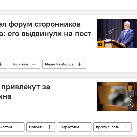
ел форум сторонников
: его выдвинули на пост
Политика
Марат Камболов
епортажи
Выборы президента Южной Осетии 2026
 привлекут за
ина
Осетии
Новости
Наркотики
преступность