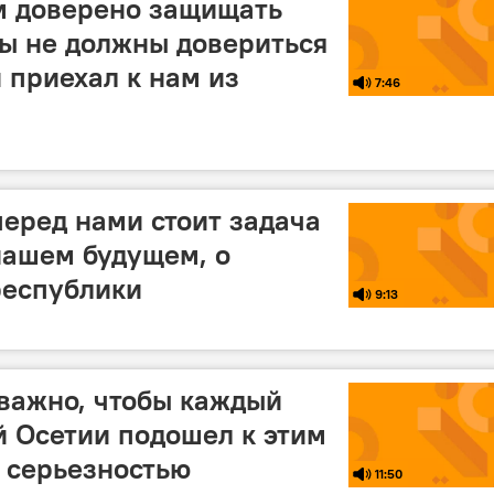
м доверено защищать
ы не должны довериться
 приехал к нам из
7:46
перед нами стоит задача
 нашем будущем, о
республики
9:13
важно, чтобы каждый
 Осетии подошел к этим
 серьезностью
11:50