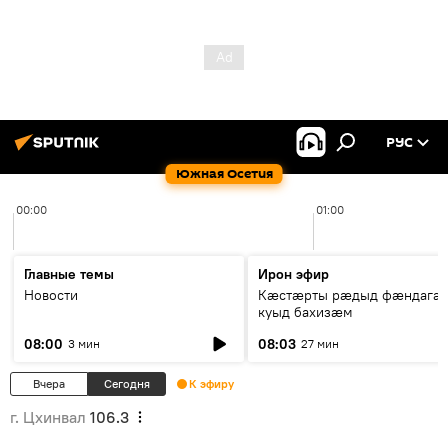
РУС
Южная Осетия
00:00
01:00
Главные темы
Ирон эфир
Новости
Кæстæрты рæдыд фæндагæ
куыд бахизæм
08:00
08:03
3 мин
27 мин
Вчера
Сегодня
К эфиру
г. Цхинвал
106.3