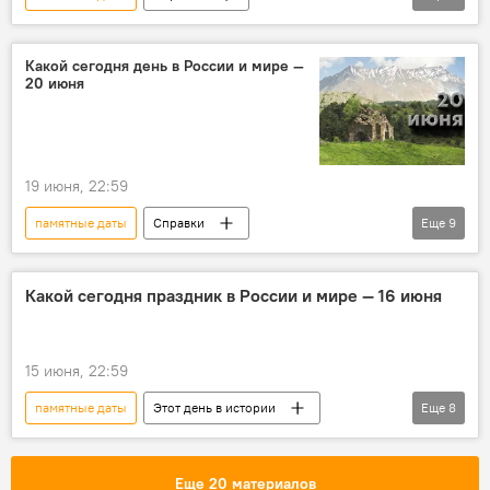
Этот день в истории
Какой сегодня праздник
Какой сегодня день в России и мире —
20 июня
религиозные праздники
православные праздники
праздники
Города мира
персоны
19 июня, 22:59
Исторические личности
История
памятные даты
Справки
Еще
9
Этот день в истории
Какой сегодня праздник
праздники
Какой сегодня праздник в России и мире — 16 июня
религиозные праздники
православные праздники
персоны
15 июня, 22:59
История
Исторические личности
памятные даты
Этот день в истории
Еще
8
Города мира
Справки
Какой сегодня праздник
религиозные праздники
Еще 20 материалов