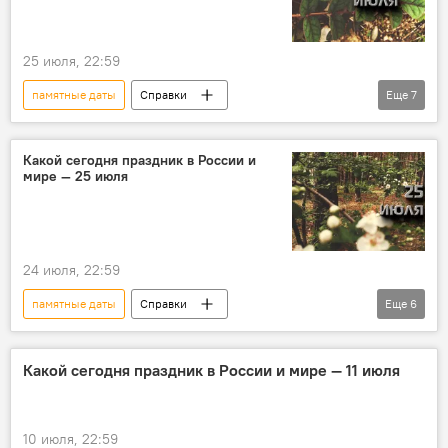
православные праздники
праздники
события
персоны
25 июля, 22:59
Исторические личности
История
памятные даты
Справки
Еще
7
Этот день в истории
Какой сегодня праздник
Какой сегодня праздник в России и
мире — 25 июля
религиозные праздники
православные праздники
праздники
события
персоны
24 июля, 22:59
памятные даты
Справки
Еще
6
Этот день в истории
праздники
религиозные праздники
Какой сегодня праздник в России и мире — 11 июля
православные праздники
события
Новости
10 июля, 22:59