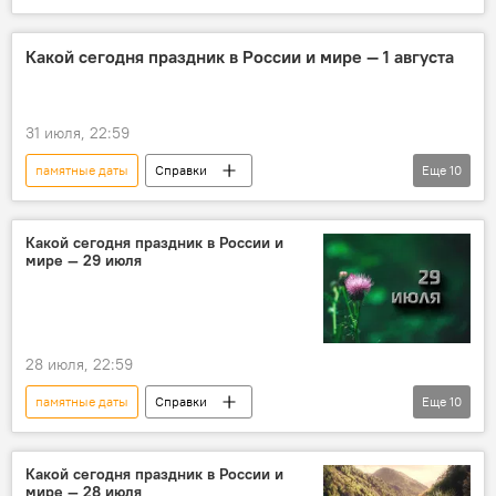
Этот день в истории
Какой сегодня праздник
Какой сегодня праздник в России и мире — 1 августа
религиозные праздники
православные праздники
праздники
31 июля, 22:59
события
персоны
История
памятные даты
Справки
Еще
10
Исторические личности
Этот день в истории
Какой сегодня праздник
Какой сегодня праздник в России и
мире — 29 июля
Народный календарь
персоны
Общество
Религия
религиозные праздники
события
28 июля, 22:59
Исторические личности
История
памятные даты
Справки
Еще
10
Этот день в истории
Какой сегодня праздник
Какой сегодня праздник в России и
мире — 28 июля