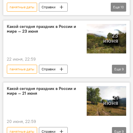
памятные даты
Справки
Еще
10
Этот день в истории
Какой сегодня праздник
Какой сегодня праздник в России и
мире — 23 июня
религиозные праздники
праздники
православные праздники
события
История
Города мира
персоны
22 июня, 22:59
Исторические личности
памятные даты
Справки
Еще
9
Этот день в истории
Какой сегодня праздник
Какой сегодня праздник в России и
мире — 21 июня
Народный календарь
праздники
персоны
Исторические личности
История
события
Новости
20 июня, 22:59
памятные даты
Справки
Еще
9