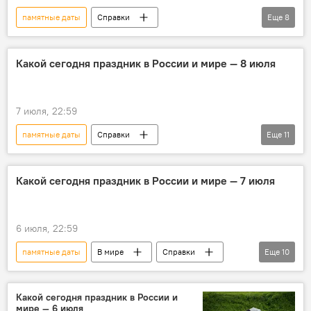
памятные даты
Справки
Еще
8
Этот день в истории
Какой сегодня праздник
Какой сегодня праздник в России и мире — 8 июля
Народный календарь
религиозные праздники
7 июля, 22:59
православные праздники
праздники
памятные даты
Справки
Еще
11
события
персоны
Этот день в истории
Какой сегодня праздник
Какой сегодня праздник в России и мире — 7 июля
Народный календарь
праздники
религиозные праздники
6 июля, 22:59
православные праздники
события
памятные даты
В мире
Справки
Еще
10
персоны
История
Какой сегодня праздник
Исторические личности
Новости
Народный календарь
Общество
Какой сегодня праздник в России и
мире — 6 июля