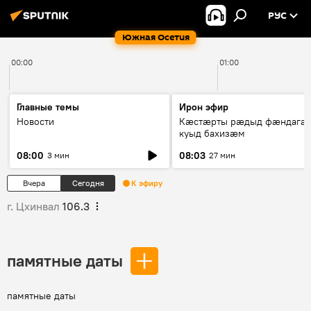
РУС
Южная Осетия
00:00
01:00
Главные темы
Ирон эфир
Новости
Кæстæрты рæдыд фæндагæ
куыд бахизæм
08:00
08:03
3 мин
27 мин
Вчера
Сегодня
К эфиру
г. Цхинвал
106.3
памятные даты
памятные даты