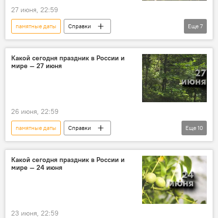
27 июня, 22:59
История
Исторические личности
памятные даты
Справки
Еще
7
персоны
Этот день в истории
Какой сегодня праздник
праздники
Какой сегодня праздник в России и
мире — 27 июня
события
персоны
Исторические личности
Народный календарь
26 июня, 22:59
памятные даты
Справки
Еще
10
Этот день в истории
Народный календарь
Какой сегодня праздник
Какой сегодня праздник в России и
мире — 24 июня
религиозные праздники
православные праздники
праздники
персоны
Исторические личности
23 июня, 22:59
История
события