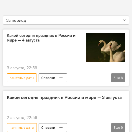
За период
Какой сегодня праздник в России и
мире — 4 августа
3 августа, 22:59
памятные даты
Справки
Еще
8
Этот день в истории
праздники
религиозные праздники
Какой сегодня праздник в России и мире — 3 августа
православные праздники
события
персоны
История
2 августа, 22:59
Исторические личности
памятные даты
Справки
Еще
9