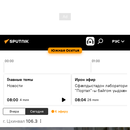
РУС
Южная Осетия
00:00
01:00
Главные темы
Ирон эфир
Новости
Сфæлдыстадон лаборатори
"Портал"-ы байгом уыдзæн
зындгонд нывгæнæг Гасситы
08:00
08:04
4 мин
26 мин
Æхсары куыстыты равдыст
Вчера
Сегодня
К эфиру
г. Цхинвал
106.3