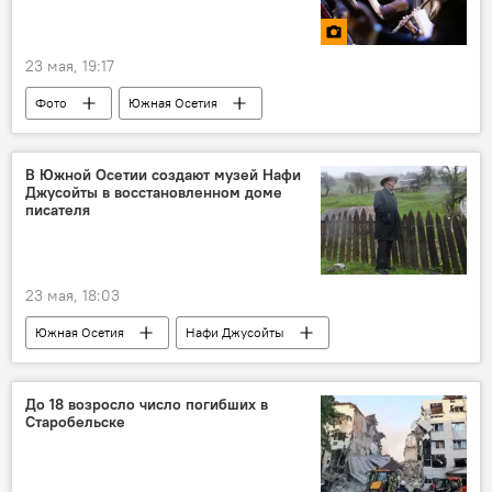
23 мая, 19:17
Фото
Южная Осетия
Юго-Осетинский госдрамтеатр имени Хетагурова
Театр
Искусство
В Южной Осетии создают музей Нафи
Джусойты в восстановленном доме
писателя
23 мая, 18:03
Южная Осетия
Нафи Джусойты
Новости
Культура
Общество
До 18 возросло число погибших в
Старобельске