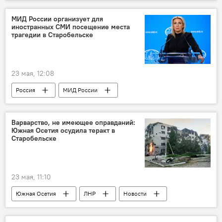
Новости
Происшествия
Дзауский район РЮО
МИД России организует для
иностранных СМИ посещение места
трагедии в Старобельске
23 мая, 12:08
Россия
МИД России
Мария Захарова
Новости
СМИ
теракт
ЛНР
ООН
Варварство, не имеющее оправданий:
Южная Осетия осудила теракт в
Украина
Старобельске
23 мая, 11:10
Южная Осетия
ЛНР
Новости
Россия
теракт
Аэлита Джиоева