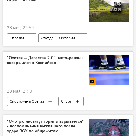
23 мая, 22:59
Справки
Этот день в истории
Какой сегодня праздник
религиозные праздники
"Осетия — Дагестан 2.0": матч-реванш
завершился в Каспийске
православные праздники
праздники
памятные даты
персоны
История
Исторические личности
Общество
23 мая, 21:10
Спортсмены Осетии
Спорт
Вольная борьба
Дагестан
Северная Осетия
Новости
"Смотрю институт горит и взрывается"
- воспоминания выжившего после
Южная Осетия
удара ВСУ по общежитию