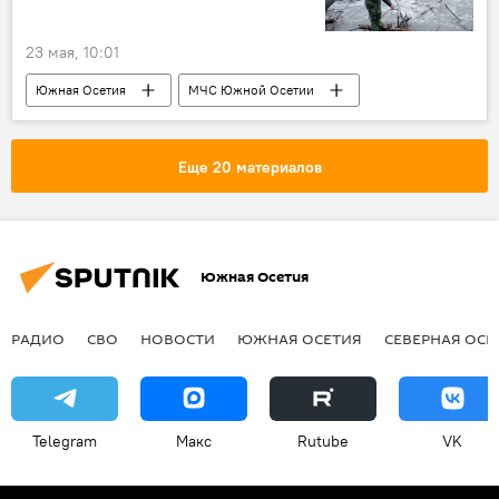
23 мая, 10:01
Южная Осетия
МЧС Южной Осетии
Новости
Происшествия
Минобороны Южной Осетии
Еще 20 материалов
МВД Южной Осетии
Президент Южной Осетии
Алан Гаглоев
Южная Осетия
РАДИО
СВО
НОВОСТИ
ЮЖНАЯ ОСЕТИЯ
СЕВЕРНАЯ ОСЕ
Telegram
Макс
Rutube
VK