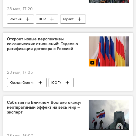
23 мая, 17:20
Россия
ЛНР
теракт
Новости
МЧС России
Откроет новые перспективы
союзнических отношений: Тедеев о
ратификации договора с Россией
23 мая, 17:05
Южная Осетия
ЮОГУ
Ректор ЮОГУ Вадим Тедеев
Договор о союзничестве России и Южной Осетии
События на Ближнем Востоке окажут
неотвратимый эффект на весь мир –
Россия
Новости
эксперт
23 мая, 16:07