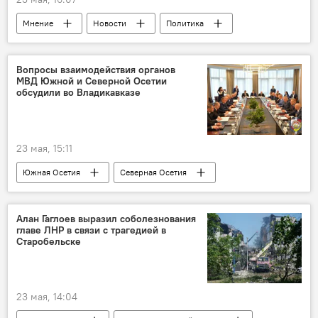
Мнение
Новости
Политика
Россия
В мире
Индия
Иран
Азия
Африка
США
Вопросы взаимодействия органов
МВД Южной и Северной Осетии
обсудили во Владикавказе
23 мая, 15:11
Южная Осетия
Северная Осетия
Новости
МВД Южной Осетии
Эрислав Мамиев
Алан Гаглоев выразил соболезнования
главе ЛНР в связи с трагедией в
Старобельске
23 мая, 14:04