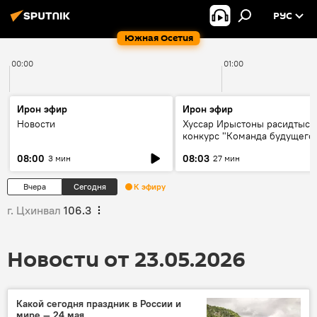
РУС
Южная Осетия
00:00
01:00
Ирон эфир
Ирон эфир
Новости
Хуссар Ирыстоны расидтыст
конкурс "Команда будущего
08:00
08:03
3 мин
27 мин
Вчера
Сегодня
К эфиру
г. Цхинвал
106.3
Новости от 23.05.2026
Какой сегодня праздник в России и
мире — 24 мая