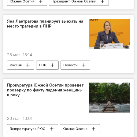
Южная Осетия
Президент Южной Осетии
Алан Гаглоев
ЛНР
Россия
Новости
Яна Лантратова планирует выехать на
место трагедии в ЛНР
23 мая, 13:14
Россия
ЛНР
Новости
МИД России
Мария Захарова
Прокуратура Южной Осетии проведет
проверку по факту падения женщины
в реку
23 мая, 13:01
Генпрокуратура РЮО
Южная Осетия