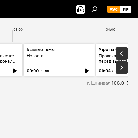
РУС
ИР
03:00
04:00
Главные темы
Утро на Спутнике
рикæтæ
Новости
Провокации со сто
ронау æй
перед выборами в Г
09:00
09:04
4 мин
20 мин
г. Цхинвал
106.3