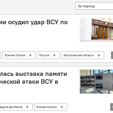
За период
и осудил удар ВСУ по
Южная Осетия
Россия
Запорожская область
лась выставка памяти
ческой атаки ВСУ в
ащите Донбасса
Южная Осетия