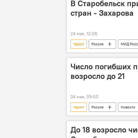
В Старобельск пр
стран - Захарова
24 мая, 12:08
теракт
Россия
МИД Росс
СМИ
Украина
В ми
Число погибших п
возросло до 21
24 мая, 09:00
теракт
Россия
Новости
Общество
До 18 возросло ч