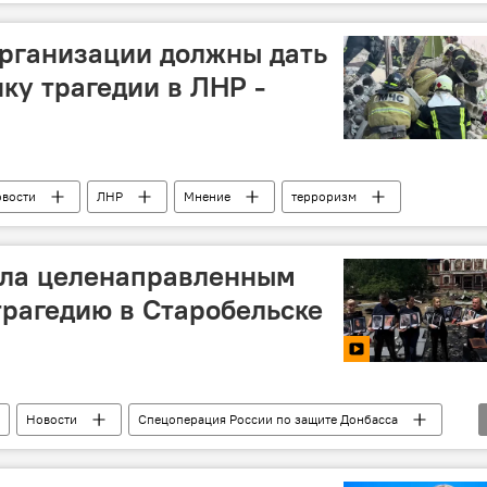
сти
Выставка
трагедия
ЮОГУ
рганизации должны дать
ку трагедии в ЛНР -
вости
ЛНР
Мнение
терроризм
ала целенаправленным
трагедию в Старобельске
Новости
Спецоперация России по защите Донбасса