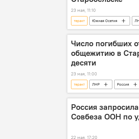
23 мая, 11:10
теракт
Южная Осетия
Л
Число погибших о
общежитию в Стар
десяти
23 мая, 11:00
теракт
ЛНР
Россия
Россия запросила
Совбеза ООН по у
22 мая, 17:20