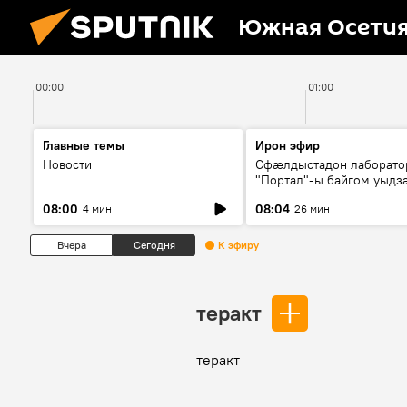
Южная Осети
00:00
01:00
Главные темы
Ирон эфир
Новости
Сфæлдыстадон лаборато
"Портал"-ы байгом уыдз
зындгонд нывгæнæг Гасс
08:00
08:04
4 мин
26 мин
Æхсары куыстыты равды
Вчера
Сегодня
К эфиру
теракт
теракт