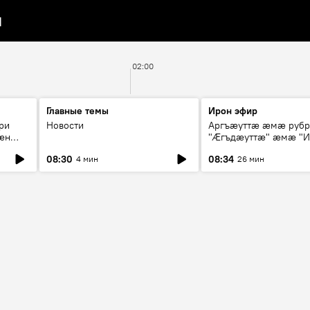
я
02:00
Главные темы
Ирон эфир
ри
Новости
Аргъæуттæ æмæ руб
æн
"Æгъдæуттæ" æмæ "И
иты
зæгъ"
08:30
08:34
4 мин
26 мин
ст