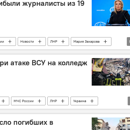
ибыли журналисты из 19
ии
Новости
ЛНР
Мария Захарова
ре
ри атаке ВСУ на колледж
МЧС России
ЛНР
Украина
исло погибших в