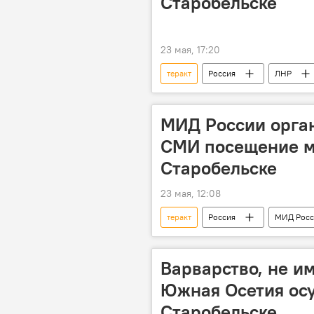
Старобельске
23 мая, 17:20
теракт
Россия
ЛНР
МИД России орган
СМИ посещение м
Старобельске
23 мая, 12:08
теракт
Россия
МИД Росс
ЛНР
ООН
Украина
Варварство, не и
Южная Осетия осу
Старобельске