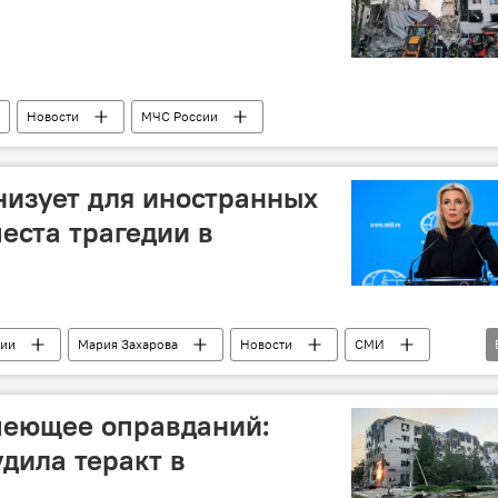
Новости
МЧС России
изует для иностранных
еста трагедии в
ии
Мария Захарова
Новости
СМИ
меющее оправданий:
дила теракт в