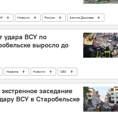
НР
Новости
Россия
Аэлита Джиоева
т удара ВСУ по
обельске выросло до
Украина
Новости
СВО
 экстренное заседание
дару ВСУ в Старобельске