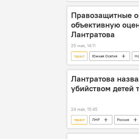
Посольство РФ в РЮО
Ново
Правозащитные о
объективную оцен
Лантратова
25 мая, 14:11
теракт
Южная Осетия
Но
Лантратова назв
убийством детей 
24 мая, 15:45
теракт
ЛНР
Россия
СВО