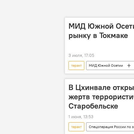
МИД Южной Осети
рынку в Токмаке
3 июля, 17:05
теракт
МИД Южной Осетии
Украина
В Цхинвале откры
жертв террористи
Старобельске
1 июня, 13:53
теракт
Спецоперация России по з