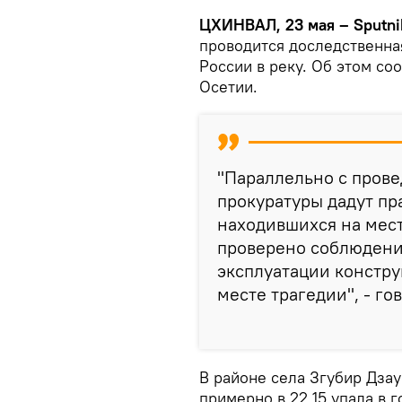
ЦХИНВАЛ, 23 мая – Sputni
проводится доследственна
России в реку. Об этом с
Осетии.
"Параллельно с пров
прокуратуры дадут пр
находившихся на мест
проверено соблюдени
эксплуатации констру
месте трагедии", - го
В районе села Згубир Дзау
примерно в 22.15 упала в 