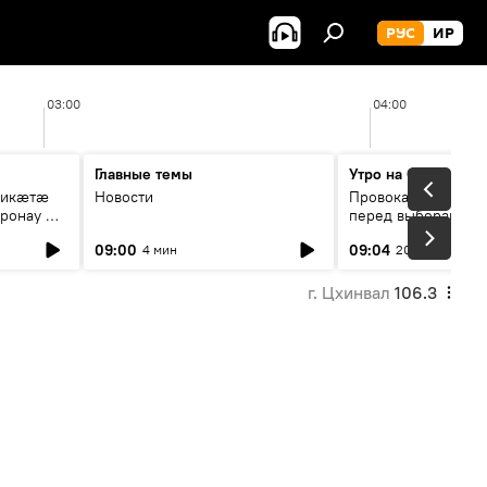
РУС
ИР
03:00
04:00
Главные темы
Утро на Спутнике
рикæтæ
Новости
Провокации со сто
ронау æй
перед выборами в Г
09:00
09:04
4 мин
20 мин
г. Цхинвал
106.3