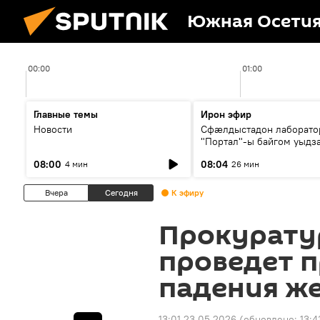
Южная Осети
00:00
01:00
Главные темы
Ирон эфир
Новости
Сфæлдыстадон лаборато
"Портал"-ы байгом уыдз
зындгонд нывгæнæг Гасс
08:00
08:04
4 мин
26 мин
Æхсары куыстыты равды
Вчера
Сегодня
К эфиру
Прокурату
проведет п
падения ж
13:01 23.05.2026
(обновлено:
13:4