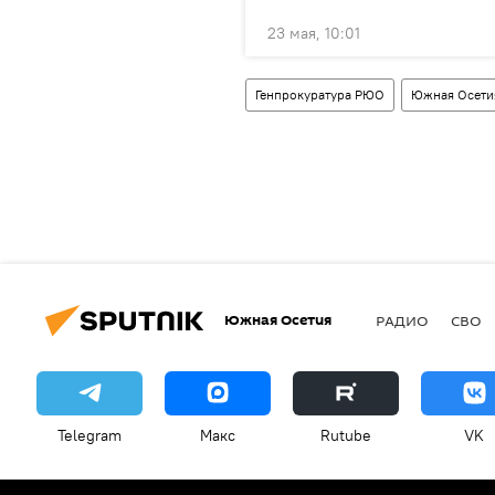
23 мая, 10:01
Генпрокуратура РЮО
Южная Осети
Южная Осетия
РАДИО
СВО
Telegram
Макс
Rutube
VK