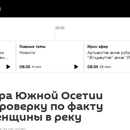
я
02:00
Главные темы
Ирон эфир
ри
Новости
Аргъæуттæ æмæ руб
æн
"Æгъдæуттæ" æмæ "И
иты
зæгъ"
08:30
08:34
4 мин
26 мин
ст
ра Южной Осетии
роверку по факту
енщины в реку
3 23.05.2026
)