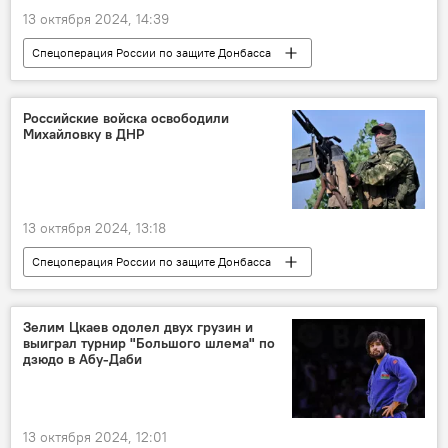
13 октября 2024, 14:39
Спецоперация России по защите Донбасса
Новости
СВО
Минобороны России
Российские войска освободили
Михайловку в ДНР
13 октября 2024, 13:18
Спецоперация России по защите Донбасса
Новости
СВО
Минобороны России
Зелим Цкаев одолел двух грузин и
выиграл турнир "Большого шлема" по
дзюдо в Абу-Даби
13 октября 2024, 12:01