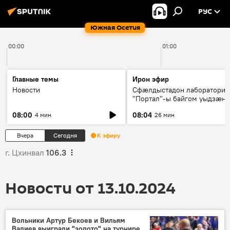
РУС
Южная Осетия
00:00
01:00
Главные темы
Ирон эфир
Новости
Сфæлдыстадон лаборатори
"Портал"-ы байгом уыдзæн
зындгонд нывгæнæг Гасситы
08:00
08:04
4 мин
26 мин
Æхсары куыстыты равдыст
Вчера
Сегодня
К эфиру
г. Цхинвал
106.3
Новости от 13.10.2024
Вольники Артур Бекоев и Вильям
Валиев выиграли "золото" на турнире