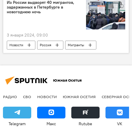
Вооруженные силы РФ
Владимир Путин
Из России выдворят 40 мигрантов,
задержанных в Петербурге в
новогоднюю ночь
3 января 2024, 09:00
Новости
Россия
Мигранты
Санкт-Петербург
Южная Осетия
РАДИО
СВО
НОВОСТИ
ЮЖНАЯ ОСЕТИЯ
СЕВЕРНАЯ ОСЕ
Telegram
Макс
Rutube
VK