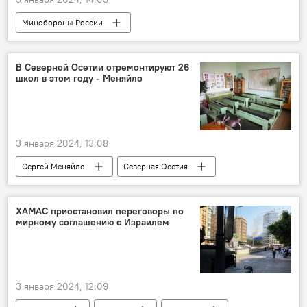
Минобороны России
Вооруженные силы РФ
СВО
Новости
Россия
В Северной Осетии отремонтируют 26
школ в этом году - Меняйло
3 января 2024, 13:08
Сергей Меняйло
Северная Осетия
Строительство
Новости
ХАМАС приостановил переговоры по
мирному соглашению с Израилем
3 января 2024, 12:09