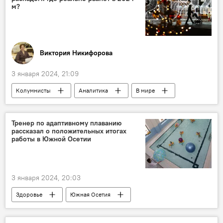
м?
Виктория Никифорова
3 января 2024, 21:09
Колумнисты
Аналитика
В мире
Россия
США
Китай
Евросоюз
Тренер по адаптивному плаванию
рассказал о положительных итогах
работы в Южной Осетии
3 января 2024, 20:03
Здоровье
Южная Осетия
соцподдержка
Дети
Общество