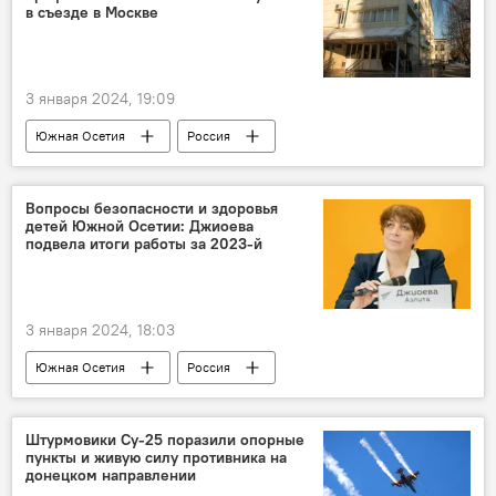
в съезде в Москве
3 января 2024, 19:09
Южная Осетия
Россия
Сотрудничество
Общество
Новости
Вопросы безопасности и здоровья
детей Южной Осетии: Джиоева
подвела итоги работы за 2023-й
3 января 2024, 18:03
Южная Осетия
Россия
Аэлита Джиоева
Дети
Новости
Здоровье
Безопасность
Общество
Штурмовики Су-25 поразили опорные
пункты и живую силу противника на
донецком направлении