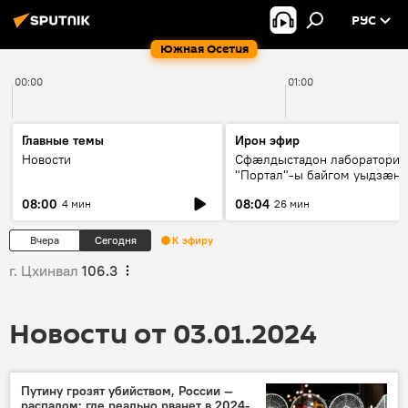
РУС
Южная Осетия
00:00
01:00
Главные темы
Ирон эфир
Новости
Сфæлдыстадон лаборатори
"Портал"-ы байгом уыдзæн
зындгонд нывгæнæг Гасситы
08:00
08:04
4 мин
26 мин
Æхсары куыстыты равдыст
Вчера
Сегодня
К эфиру
г. Цхинвал
106.3
Новости от 03.01.2024
Путину грозят убийством, России —
распадом: где реально рванет в 2024-