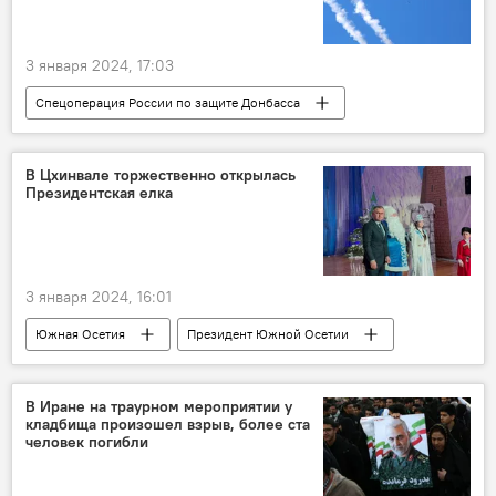
3 января 2024, 17:03
Спецоперация России по защите Донбасса
СВО
Минобороны России
Вооруженные силы РФ
ДНР
ЛНР
В Цхинвале торжественно открылась
Президентская елка
Херсонская область
Запорожская область
3 января 2024, 16:01
Южная Осетия
Президент Южной Осетии
Алан Гаглоев
Новый год
праздники
СВО
Дети
В Иране на траурном мероприятии у
кладбища произошел взрыв, более ста
Цхинвал
Новости
человек погибли