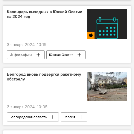
МЧС РФ по Северной Осетии
Транскам
Дороги
Погода в Осетии
Новости
Календарь выходных в Южной Осетии
на 2024 год
3 января 2024, 10:19
Инфографика
Южная Осетия
Белгород вновь подвергся ракетному
обстрелу
3 января 2024, 10:05
Белгородская область
Россия
Минобороны России
Новости