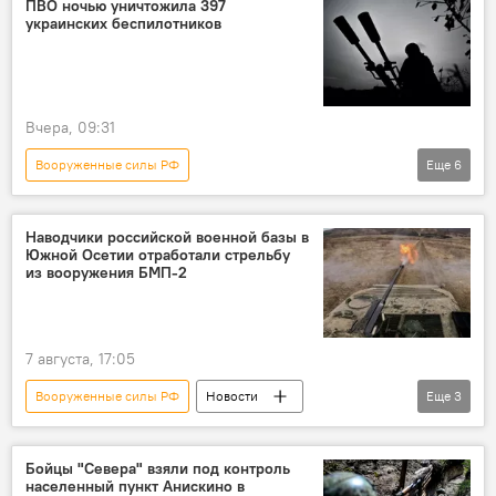
ПВО ночью уничтожила 397
украинских беспилотников
Украина
Вчера, 09:31
Вооруженные силы РФ
Еще
6
Спецоперация России по защите Донбасса
СВО
Минобороны России
Россия
Наводчики российской военной базы в
Южной Осетии отработали стрельбу
Украина
Безопасность
из вооружения БМП-2
7 августа, 17:05
Вооруженные силы РФ
Новости
Еще
3
Южная Осетия
Российская военная база в Цхинвале
ЮВО
Бойцы "Севера" взяли под контроль
населенный пункт Анискино в