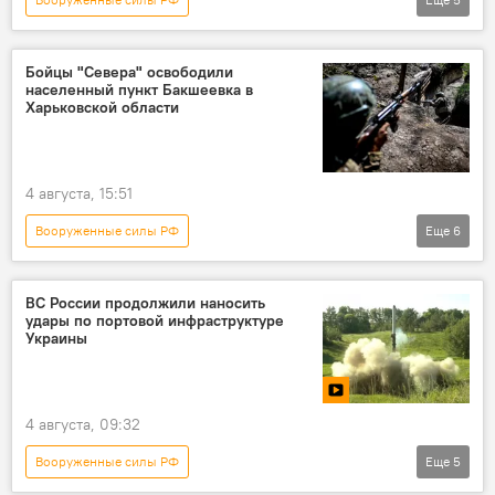
Спецоперация России по защите Донбасса
Новости
Россия
Безопасность
Бойцы "Севера" освободили
населенный пункт Бакшеевка в
Минобороны России
Харьковской области
4 августа, 15:51
Вооруженные силы РФ
Еще
6
Спецоперация России по защите Донбасса
СВО
Минобороны России
Россия
ВС России продолжили наносить
удары по портовой инфраструктуре
Украина
Новости
Украины
4 августа, 09:32
Вооруженные силы РФ
Еще
5
Спецоперация России по защите Донбасса