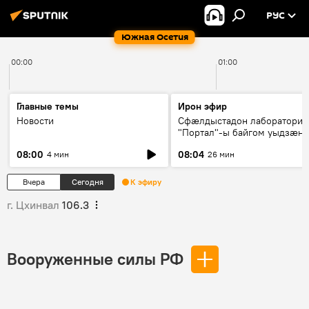
РУС
Южная Осетия
00:00
01:00
Главные темы
Ирон эфир
Новости
Сфæлдыстадон лаборатори
"Портал"-ы байгом уыдзæн
зындгонд нывгæнæг Гасситы
08:00
08:04
4 мин
26 мин
Æхсары куыстыты равдыст
Вчера
Сегодня
К эфиру
г. Цхинвал
106.3
Вооруженные силы РФ