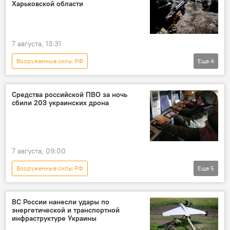
Харьковской области
7 августа, 13:31
Вооруженные силы РФ
Еще
4
Спецоперация России по защите Донбасса
СВО
Минобороны России
Средства российской ПВО за ночь
сбили 203 украинских дрона
Новости
7 августа, 09:00
Вооруженные силы РФ
Еще
5
Спецоперация России по защите Донбасса
Новости
Россия
ВС России нанесли удары по
энергетической и транспортной
Минобороны России
Безопасность
инфраструктуре Украины