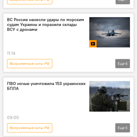
Спецоперация России по защите Донбасса
СВО
Новости
ВС России нанесли удары по морским
судам Украины и поразили склады
Минобороны России
Россия
ВСУ с дронами
Украина
ДНР
11:14
Вооруженные силы РФ
Еще
6
Спецоперация России по защите Донбасса
СВО
Минобороны России
Россия
ПВО ночью уничтожила 153 украинских
БПЛА
Украина
Новости
09:00
Вооруженные силы РФ
Еще
5
Спецоперация России по защите Донбасса