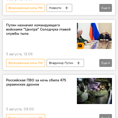
Вооруженные силы РФ
Новости
Еще
4
Южная Осетия
Россия
Российская военная база в Цхинвале
ЮВО
Путин назначил командующего
войсками "Центра" Солодчука главой
службы тыла
5 августа, 13:06
Вооруженные силы РФ
Владимир Путин
Еще
4
Новости
Минобороны России
СВО
Россия
Российская ПВО за ночь сбила 475
украинских дронов
5 августа, 09:00
Вооруженные силы РФ
Еще
5