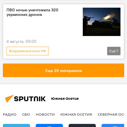
СВО
Минобороны России
Россия
ПВО ночью уничтожила 320
украинских дронов
Украина
4 августа, 09:00
Вооруженные силы РФ
Еще
7
Спецоперация России по защите Донбасса
СВО
Россия
Минобороны России
Еще 20 материалов
Украина
Безопасность
Новости
Южная Осетия
РАДИО
СВО
НОВОСТИ
ЮЖНАЯ ОСЕТИЯ
СЕВЕРНАЯ ОСЕ