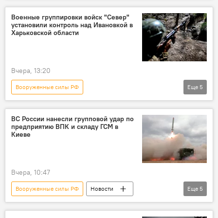
СВО
Минобороны России
Военные группировки войск "Север"
установили контроль над Ивановкой в
Безопасность
Беспилотник
Харьковской области
Вчера, 13:20
Вооруженные силы РФ
Еще
5
Спецоперация России по защите Донбасса
Минобороны России
СВО
Россия
ВС России нанесли групповой удар по
предприятию ВПК и складу ГСМ в
Украина
Киеве
Вчера, 10:47
Вооруженные силы РФ
Новости
Еще
5
Спецоперация России по защите Донбасса
Минобороны России
СВО
Россия