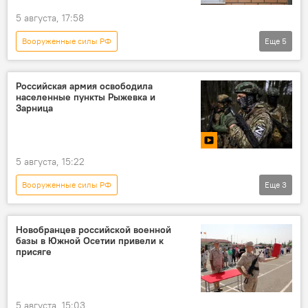
5 августа, 17:58
Вооруженные силы РФ
Еще
5
Минобороны Южной Осетии
Россия
СВО
Вооруженные силы Южной Осетии
Российская армия освободила
населенные пункты Рыжевка и
Новости
Зарница
5 августа, 15:22
Вооруженные силы РФ
Еще
3
Спецоперация России по защите Донбасса
СВО
Минобороны России
Новобранцев российской военной
базы в Южной Осетии привели к
присяге
5 августа, 15:03