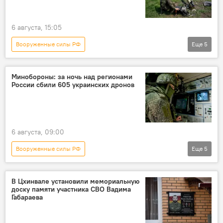
6 августа, 15:05
Вооруженные силы РФ
Еще
5
Спецоперация России по защите Донбасса
СВО
Минобороны России
Россия
Минобороны: за ночь над регионами
России сбили 605 украинских дронов
Украина
6 августа, 09:00
Вооруженные силы РФ
Еще
5
Спецоперация России по защите Донбасса
Новости
Россия
В Цхинвале установили мемориальную
доску памяти участника СВО Вадима
Минобороны России
Безопасность
Габараева