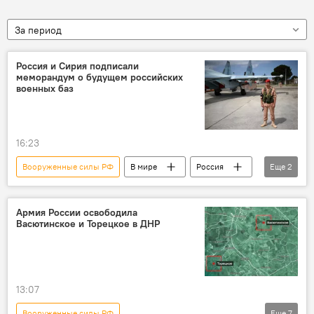
За период
Россия и Сирия подписали
меморандум о будущем российских
военных баз
16:23
Вооруженные силы РФ
В мире
Россия
Еще
2
Сирия
Новости
Армия России освободила
Васютинское и Торецкое в ДНР
13:07
Вооруженные силы РФ
Еще
7