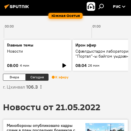
РУС
Южная Осетия
00:00
01:00
Главные темы
Ирон эфир
Новости
Сфæлдыстадон лаборатори
"Портал"-ы байгом уыдзæн
зындгонд нывгæнæг Гасситы
08:00
08:04
4 мин
26 мин
Æхсары куыстыты равдыст
Вчера
Сегодня
К эфиру
г. Цхинвал
106.3
Новости от 21.05.2022
Минобороны опубликовало кадры
сдачи в плен последних боевиков с