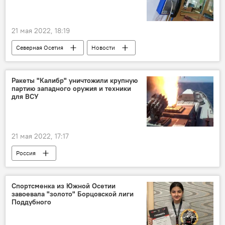
21 мая 2022, 18:19
Северная Осетия
Новости
МВД России
Ракеты "Калибр" уничтожили крупную
партию западного оружия и техники
для ВСУ
21 мая 2022, 17:17
Россия
Спецоперация России по защите Донбасса
СВО
Спортсменка из Южной Осетии
завоевала "золото" Борцовской лиги
Поддубного