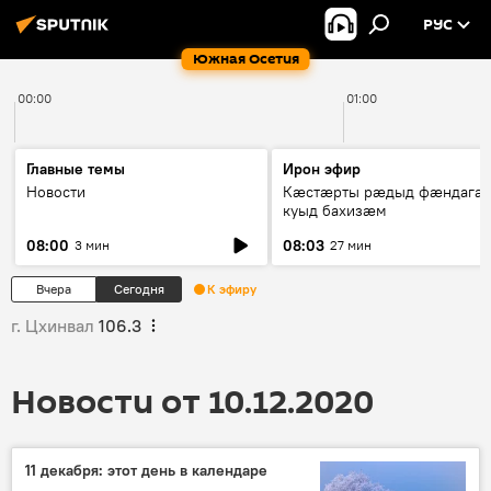
РУС
Южная Осетия
00:00
01:00
Главные темы
Ирон эфир
Новости
Кæстæрты рæдыд фæндагæ
куыд бахизæм
08:00
08:03
3 мин
27 мин
Вчера
Сегодня
К эфиру
г. Цхинвал
106.3
Новости от 10.12.2020
11 декабря: этот день в календаре