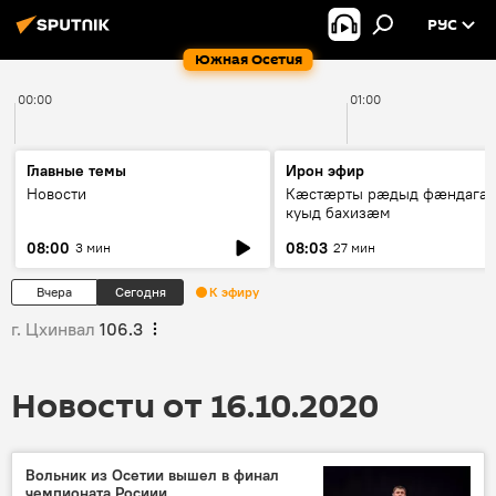
РУС
Южная Осетия
00:00
01:00
Главные темы
Ирон эфир
Новости
Кæстæрты рæдыд фæндагæ
куыд бахизæм
08:00
08:03
3 мин
27 мин
Вчера
Сегодня
К эфиру
г. Цхинвал
106.3
Новости от 16.10.2020
Вольник из Осетии вышел в финал
чемпионата Росиии