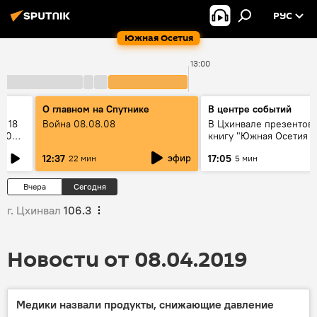
РУС
Южная Осетия
13:00
О главном на Спутнике
В центре событий
: 18
Война 08.08.08
В Цхинвале презентов
2008
книгу "Южная Осетия в
коллизиях иностранны
эфир
12:37
17:05
22 мин
5 мин
Вчера
Сегодня
г. Цхинвал
106.3
Новости от 08.04.2019
Медики назвали продукты, снижающие давление