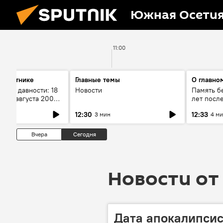
Южная Осети
11:00
а Спутнике
Главные темы
О главно
рока давности: 18
Новости
Память бе
ойны августа 2008
лет посл
года. Ч. 2
12:30
12:33
3 мин
4 м
Вчера
Сегодня
Новости от 
Дата апокалипсис