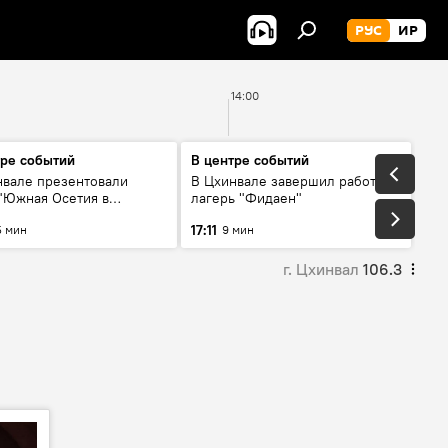
РУС
ИР
14:00
тре событий
В центре событий
нвале презентовали
В Цхинвале завершил работу
 "Южная Осетия в
лагерь "Фидаен"
зиях иностранных СМИ"
17:11
5 мин
9 мин
г. Цхинвал
106.3