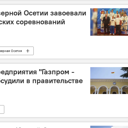
верной Осетии завоевали
ских соревнований
верная Осетия
дприятия "Газпром -
судили в правительстве