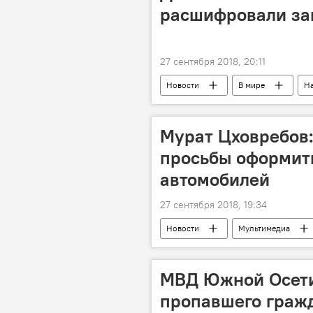
расшифровали за
27 сентября 2018, 20:11
Новости
В мире
Н
Мурат Цховребов:
просьбы оформить
автомобилей
27 сентября 2018, 19:34
Новости
Мультимедиа
МВД Южной Осети
пропавшего граж