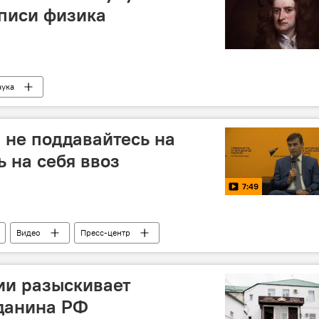
писи физика
аука
 не поддавайтесь на
 на себя ввоз
7:49
Видео
Пресс-центр
и разыскивает
данина РФ