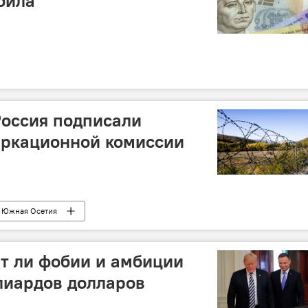
била
Россия подписали
аркационной комиссии
Южная Осетия
ят ли фобии и амбиции
лиардов долларов