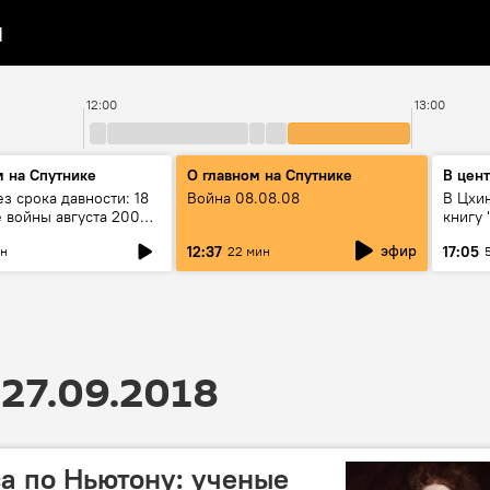
я
12:00
13:00
м на Спутнике
О главном на Спутнике
В цен
з срока давности: 18
Война 08.08.08
В Цхи
е войны августа 2008
книгу
колли
эфир
12:37
17:05
ин
22 мин
27.09.2018
а по Ньютону: ученые