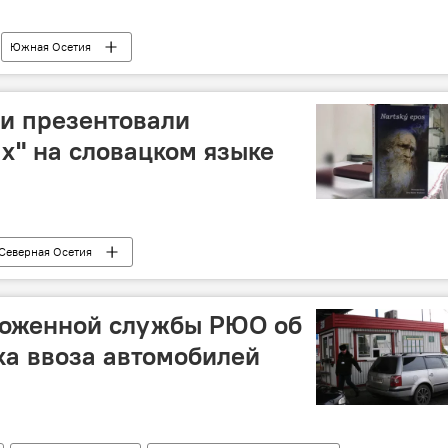
Южная Осетия
и презентовали
ах" на словацком языке
Северная Осетия
моженной службы РЮО об
а ввоза автомобилей