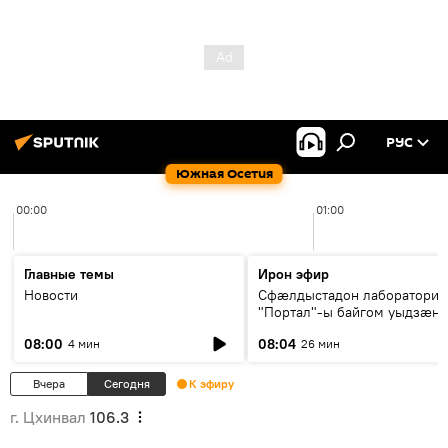
РУС
Южная Осетия
00:00
01:00
Главные темы
Ирон эфир
Новости
Сфæлдыстадон лаборатори
"Портал"-ы байгом уыдзæн
зындгонд нывгæнæг Гасситы
08:00
08:04
4 мин
26 мин
Æхсары куыстыты равдыст
Вчера
Сегодня
К эфиру
г. Цхинвал
106.3