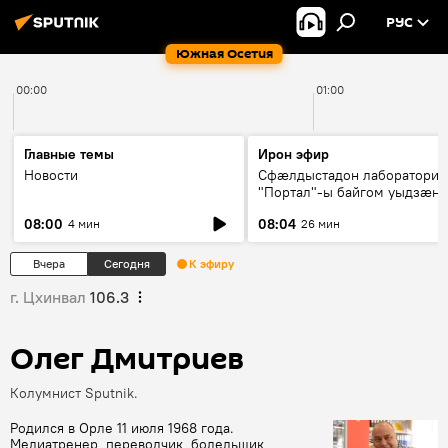
РУС
Южная Осетия
00:00
01:00
Главные темы
Ирон эфир
Новости
Сфæлдыстадон лаборатори
"Портал"-ы байгом уыдзæн
зындгонд нывгæнæг Гасситы
08:00
08:04
4 мин
26 мин
Æхсары куыстыты равдыст
Вчера
Сегодня
К эфиру
г. Цхинвал
106.3
Олег Дмитриев
Колумнист Sputnik.
Родился в Орле 11 июля 1968 года.
Медиатренер, переводчик, болельщик,