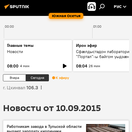
РУС
Южная Осетия
00:00
01:00
Главные темы
Ирон эфир
Новости
Сфæлдыстадон лаборатори
"Портал"-ы байгом уыдзæн
зындгонд нывгæнæг Гасситы
08:00
08:04
4 мин
26 мин
Æхсары куыстыты равдыст
Вчера
Сегодня
К эфиру
г. Цхинвал
106.3
Новости от 10.09.2015
Работникам завода в Тульской области
выдают зарплату кирпичами