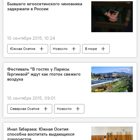
Бывшего югоосетинского чиновника
задержали в России
10 сентября 2015, 10:24
Южная Осетия
Новости
В мире
Фестиваль "В гостях у Ларисы
Гергиевой" ждут как глоток свежего
воздуха
10 сентября 2015, 09:01
Северная Осетия
Новости
Инал Габараев: Южная Осетия
способна воспитать выдающихся
дзюдоистов