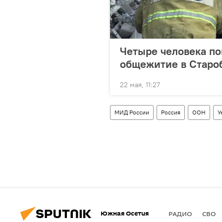
Четыре человека по
общежитие в Старо
22 мая, 11:27
МИД России
Россия
ООН
У
Южная Осетия
РАДИО
СВО