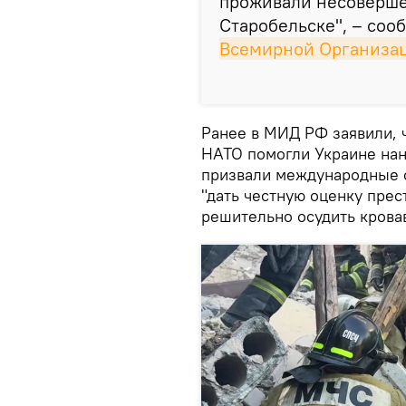
проживали несоверше
Старобельске", – соо
Всемирной Организац
Ранее в МИД РФ заявили, 
НАТО помогли Украине нан
призвали международные с
"дать честную оценку пре
решительно осудить крова