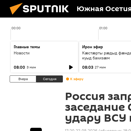
Южная Осети
00:00
01:00
Главные темы
Ирон эфир
Новости
Кæстæрты рæдыд фæнд
куыд бахизæм
08:00
08:03
3 мин
27 мин
Вчера
Сегодня
К эфиру
Россия зап
заседание 
удару ВСУ 
17:20 22.05.2026
(обновлено:
18: