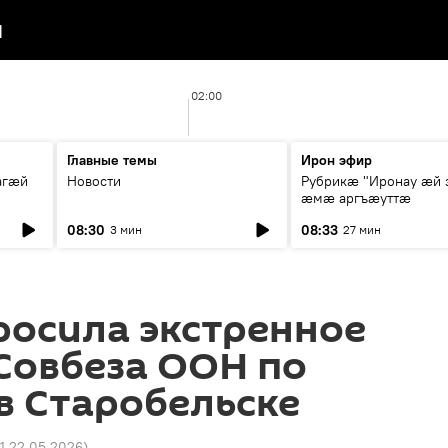
я
02:00
Главные темы
Ирон эфир
агæй
Новости
Рубрикæ "Иронау ӕй 
ӕмӕ аргъӕуттӕ
08:30
08:33
3 мин
27 мин
росила экстренное
Совбеза ООН по
в Старобельске
01 22.05.2026
)