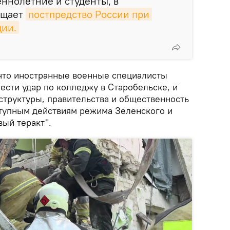
ннолетние и студенты, в
бщает
постпредство России при 
ии.
что иностранные военные специалисты
ести удар по колледжу в Старобельске, и
труктуры, правительства и общественность
ступным действиям режима Зеленского и
вый теракт".