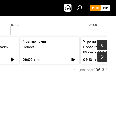
РУС
ИР
03:00
04:00
Главные темы
Утро на Спутнике
зӕгъ"
Новости
Провокации со сто
перед выборами в 
09:00
09:13
3 мин
18 мин
г. Цхинвал
106.3