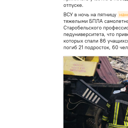
отпуске.
ВСУ в ночь на пятницу
нан
тяжелыми БПЛА самолетно
Старобельского професси
педуниверситета, что при
которых спали 86 учащихся 
погиб 21 подросток, 60 че