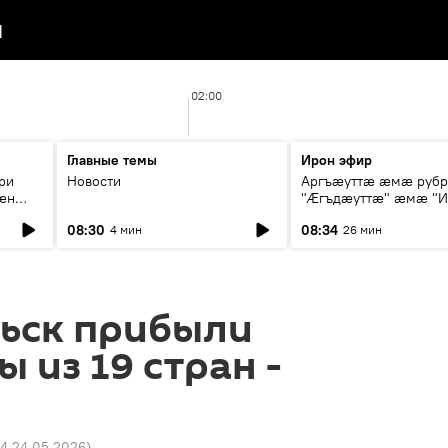
я
02:00
Главные темы
Ирон эфир
ри
Новости
Аргъæуттæ æмæ руб
æн
"Æгъдæуттæ" æмæ "И
иты
зæгъ"
08:30
08:34
4 мин
26 мин
ст
льск прибыли
 из 19 стран -
44 24.05.2026
)