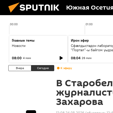
Южная Осети
00:00
01:00
Главные темы
Ирон эфир
Новости
Сфæлдыстадон лаборато
"Портал"-ы байгом уыдз
зындгонд нывгæнæг Гасс
08:00
08:04
4 мин
26 мин
Æхсары куыстыты равды
Вчера
Сегодня
К эфиру
В Старобе
журналисты
Захарова
12:08 24.05.2026
(обновлено:
12: