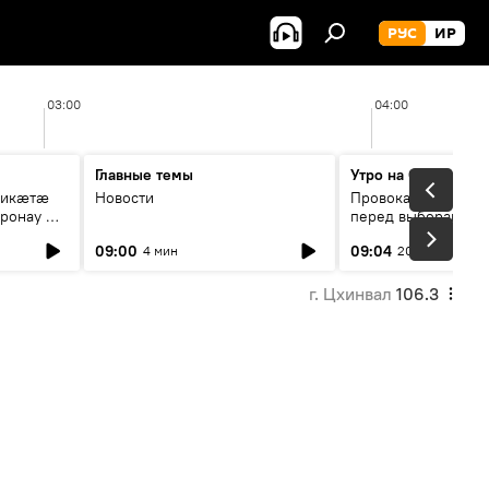
РУС
ИР
03:00
04:00
Главные темы
Утро на Спутнике
рикæтæ
Новости
Провокации со сто
ронау æй
перед выборами в Г
09:00
09:04
4 мин
20 мин
г. Цхинвал
106.3