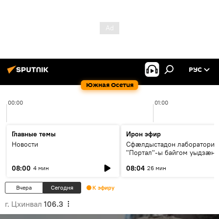
РУС
Южная Осетия
00:00
01:00
Главные темы
Ирон эфир
Новости
Сфæлдыстадон лаборатори
"Портал"-ы байгом уыдзæн
зындгонд нывгæнæг Гасситы
08:00
08:04
4 мин
26 мин
Æхсары куыстыты равдыст
Вчера
Сегодня
К эфиру
г. Цхинвал
106.3