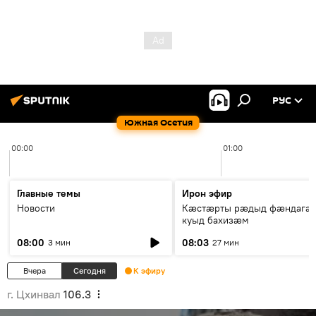
РУС
Южная Осетия
00:00
01:00
Главные темы
Ирон эфир
Новости
Кæстæрты рæдыд фæндагæ
куыд бахизæм
08:00
08:03
3 мин
27 мин
Вчера
Сегодня
К эфиру
г. Цхинвал
106.3