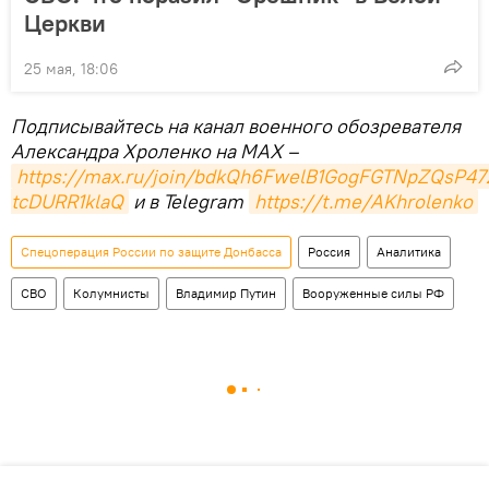
Церкви
25 мая, 18:06
Подписывайтесь на канал военного обозревателя
Александра Хроленко на MAX –
https://max.ru/join/bdkQh6FwelB1GogFGTNpZQsP47
tcDURR1klaQ
и в Telegram
https://t.me/AKhrolenko
Спецоперация России по защите Донбасса
Россия
Аналитика
СВО
Колумнисты
Владимир Путин
Вооруженные силы РФ