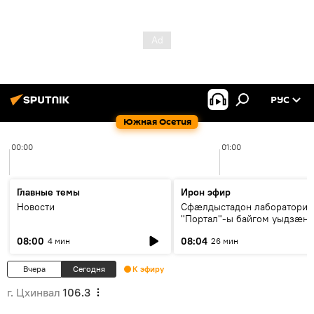
РУС
Южная Осетия
00:00
01:00
Главные темы
Ирон эфир
Новости
Сфæлдыстадон лаборатори
"Портал"-ы байгом уыдзæн
зындгонд нывгæнæг Гасситы
08:00
08:04
4 мин
26 мин
Æхсары куыстыты равдыст
Вчера
Сегодня
К эфиру
г. Цхинвал
106.3