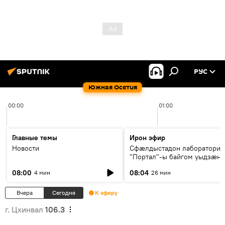
РУС
Южная Осетия
00:00
01:00
Главные темы
Ирон эфир
Новости
Сфæлдыстадон лаборатори
"Портал"-ы байгом уыдзæн
зындгонд нывгæнæг Гасситы
08:00
08:04
4 мин
26 мин
Æхсары куыстыты равдыст
Вчера
Сегодня
К эфиру
г. Цхинвал
106.3