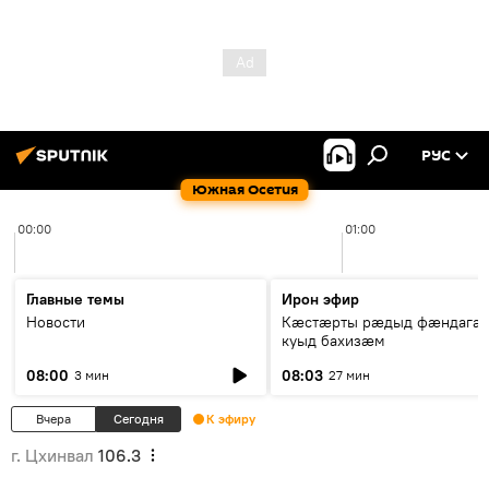
РУС
Южная Осетия
00:00
01:00
Главные темы
Ирон эфир
Новости
Кæстæрты рæдыд фæндагæ
куыд бахизæм
08:00
08:03
3 мин
27 мин
Вчера
Сегодня
К эфиру
г. Цхинвал
106.3