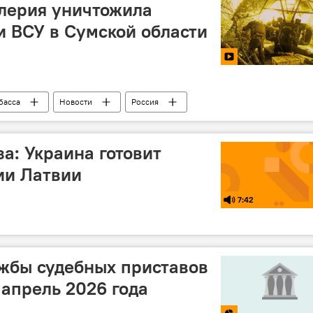
лерия уничтожила
и ВСУ в Сумской области
басса
Новости
Россия
а: Украина готовит
ии Латвии
7:42
жбы судебных приставов
апрель 2026 года