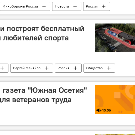
Минобороны России
Новости
Россия
и построят бесплатный
я любителей спорта
Сергей Меняйло
Россия
Общество
: газета "Южная Осетия"
для ветеранов труда
10:05