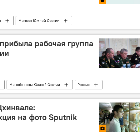
я
Минюст Южной Осетии
прибыла рабочая группа
ии
Минобороны Южной Осетии
Россия
дничество
Цхинвале:
ция на фото Sputnik