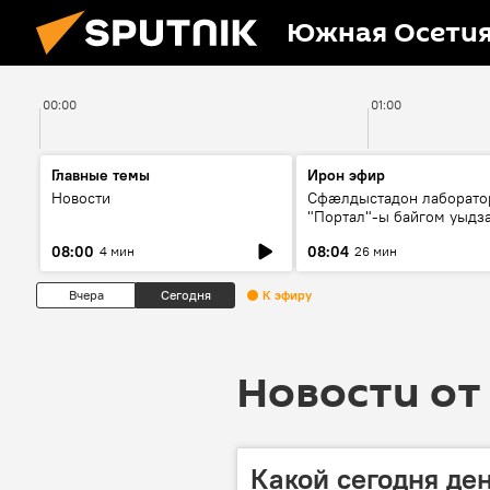
Южная Осети
00:00
01:00
Главные темы
Ирон эфир
Новости
Сфæлдыстадон лаборато
"Портал"-ы байгом уыдз
зындгонд нывгæнæг Гасс
08:00
08:04
4 мин
26 мин
Æхсары куыстыты равды
Вчера
Сегодня
К эфиру
Новости от 
Какой сегодня ден