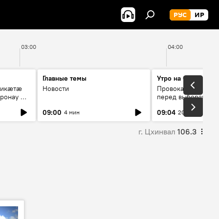
РУС
ИР
03:00
04:00
Главные темы
Утро на Спутнике
рикæтæ
Новости
Провокации со сто
ронау æй
перед выборами в Г
09:00
09:04
4 мин
20 мин
г. Цхинвал
106.3