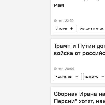
мая
19 мая, 22:59
Справки
Этот день в истори
Города мира
Исторические 
Народный календарь
Зарск
Трамп и Путин до
войска от россий
19 мая, 20:09
Колумнисты
Евросоюз
Сборная Ирана н
Персии" хотят, на