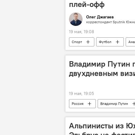
плей-офф
Олег Джагаев
корреспондент Sputnik Южн
19 мая, 19:08
Спорт
Футбол
Ана
Владимир Путин п
двухдневным виз
19 мая, 19:05
Россия
Владимир Путин
Альпинисты из Ю
Эльбрус на фестив