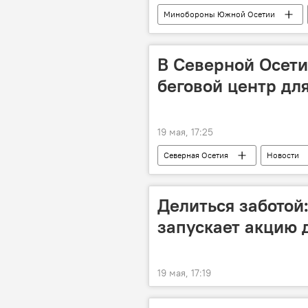
Минобороны Южной Осетии
Южная Осетия
В Северной Осети
беговой центр дл
19 мая, 17:25
Северная Осетия
Новости
Здоровье
Спорт
Делиться заботой
запускает акцию 
19 мая, 17:19