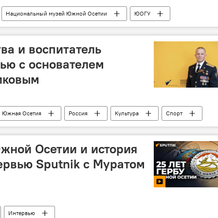
Национальный музей Южной Осетии
ЮОГУ
ва и воспитатель
ью с основателем
иковым
Южная Осетия
Россия
Культура
Спорт
жной Осетии и история
тервью Sputnik с Муратом
Интервью