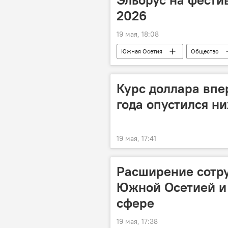
2026
19 мая, 18:08
Южная Осетия
Общество
Курс доллара впе
года опустился ни
19 мая, 17:41
Расширение сотр
Южной Осетией и
сфере
19 мая, 17:38