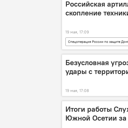
Российская артил
скопление техник
19 мая, 17:09
Спецоперация России по защите Дон
Вооруженные силы РФ
СВО
Безусловная угроз
удары с территор
19 мая, 17:08
Итоги работы Слу
Южной Осетии за 