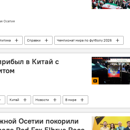
ая Осетия
литика
Справки
Чемпионат мира по футболу 2026
рибыл в Китай с
итом
Китай
Новости
В мире
жной Осетии покорили
але Red Fox Elbrus Race