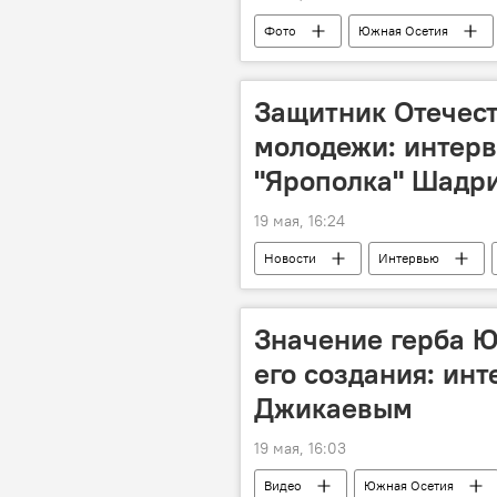
Фото
Южная Осетия
Ночь в музее
Защитник Отечест
молодежи: интерв
"Ярополка" Шадр
19 мая, 16:24
Новости
Интервью
Молодежь
Общество
Значение герба Ю
его создания: ин
Джикаевым
19 мая, 16:03
Видео
Южная Осетия