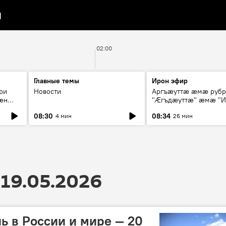
я
02:00
Главные темы
Ирон эфир
ри
Новости
Аргъæуттæ æмæ руб
æн
"Æгъдæуттæ" æмæ "И
иты
зæгъ"
08:30
08:34
4 мин
26 мин
ст
19.05.2026
ь в России и мире — 20