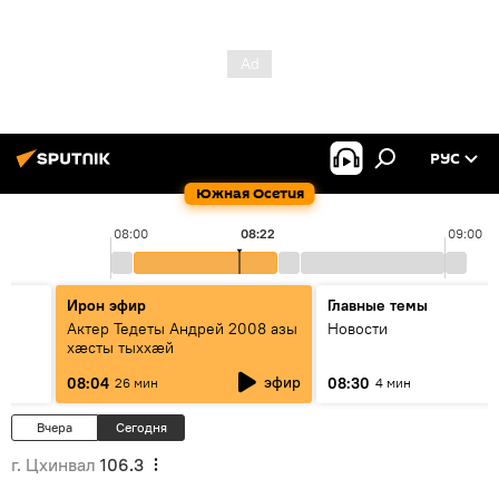
РУС
Южная Осетия
08:00
08:22
09:00
Ирон эфир
Главные темы
Актер Тедеты Андрей 2008 азы
Новости
хæсты тыххæй
эфир
08:04
08:30
26 мин
4 мин
Вчера
Сегодня
г. Цхинвал
106.3