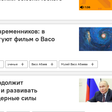
1:36
временников: в
уют фильм о Васо
ученые
Васо Абаев
Музей Васо Абаева
осетинская литература
одолжит
и развивать
дерные силы