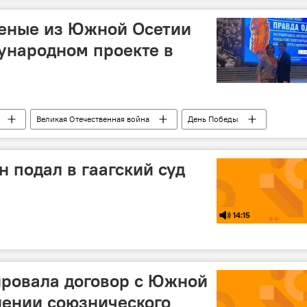
ченые из Южной Осетии
ународном проекте в
Великая Отечественная война
День Победы
Новости
 подал в гаагский суд
14:15
ировала договор с Южной
лении союзнического