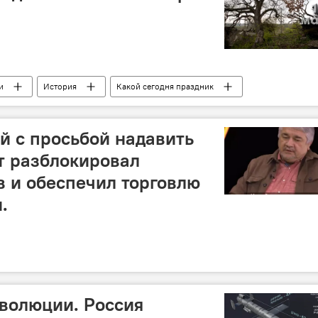
и
История
Какой сегодня праздник
авославные праздники
праздники
Города мира
ности
ай с просьбой надавить
от разблокировал
 и обеспечил торговлю
.
волюции. Россия