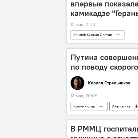
впервые показала
камикадзе "Геран
13 мая, 21:10
Sputnik Южная Осетия
Путина совершен
по поводу скорог
Кирилл Стрельников
13 мая, 20:09
Колумнисты
Аналитика
В РММЦ госпитал