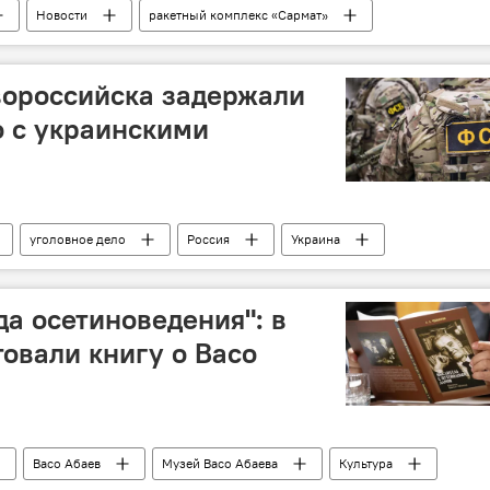
Новости
ракетный комплекс «Сармат»
ежконтинентальная баллистическая ракета «Булава»
вороссийска задержали
о с украинскими
уголовное дело
Россия
Украина
да осетиноведения": в
овали книгу о Васо
Васо Абаев
Музей Васо Абаева
Культура