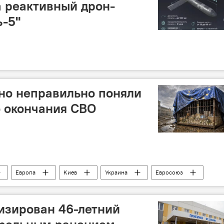
 реактивный дрон-
ь-5"
но неправильно поняли
о окончания СВО
Европа
Киев
Украина
Евросоюз
изирован 46-летний