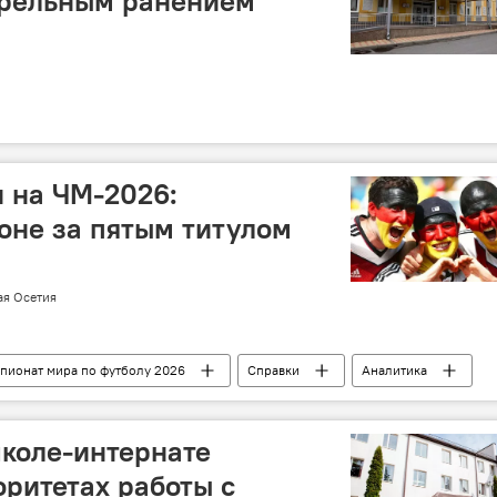
трельным ранением
 на ЧМ-2026:
гоне за пятым титулом
ая Осетия
пионат мира по футболу 2026
Справки
Аналитика
коле-интернате
оритетах работы с