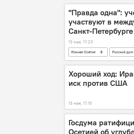
"Правда одна": у
участвуют в межд
Санкт-Петербурге
13 мая, 17:23
Южная Осетия
Русский дом
Санкт-Петербург
Ленинград
Хороший ход: Иран
иск против США
13 мая, 17:15
Госдума ратифиц
Осетией об углуб