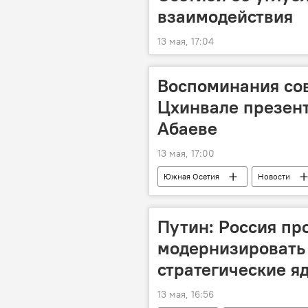
взаимодействия
13 мая, 17:04
Воспоминания со
Цхинвале презент
Абаеве
13 мая, 17:00
Южная Осетия
Новости
Наука
Осетинский язык
Путин: Россия пр
модернизировать 
стратегические я
13 мая, 16:56