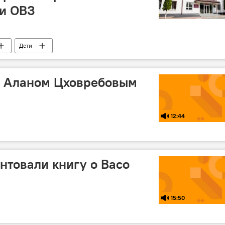
 и ОВЗ
Дети
с Аланом Цховребовым
12:44
нтовали книгу о Васо
15:50