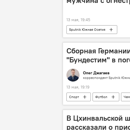
мужчина с огнес
13 мая, 19:45
Sputnik Южная Осетия
Сборная Германии
"Бундестим" в по
Олег Джагаев
корреспондент Sputnik Южн
13 мая, 19:19
Спорт
Футбол
Чем
В Цхинвальской ш
рассказали о при