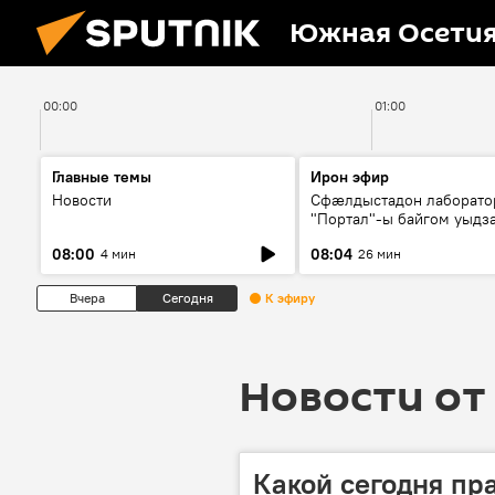
Южная Осети
00:00
01:00
Главные темы
Ирон эфир
Новости
Сфæлдыстадон лаборато
"Портал"-ы байгом уыдз
зындгонд нывгæнæг Гасс
08:00
08:04
4 мин
26 мин
Æхсары куыстыты равды
Вчера
Сегодня
К эфиру
Новости от 
Какой сегодня пр