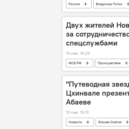
Россия
Владимир Путин
ракетный комплекс «Ярс»
м
Двух жителей Но
за сотрудничеств
спецслужбами
13 мая, 16:29
ФСБ РФ
Происшествия
Новости
"Путеводная звез
Цхинвале презент
Абаеве
13 мая, 16:13
Новости
Южная Осетия