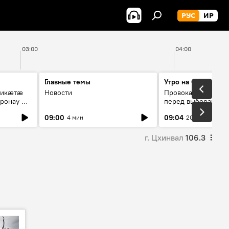
РУС
ИР
03:00
04:00
Главные темы
Утро на Спутнике
рикæтæ
Новости
Провокации со сто
ронау æй
перед выборами в Г
09:00
09:04
4 мин
20 мин
г. Цхинвал
106.3