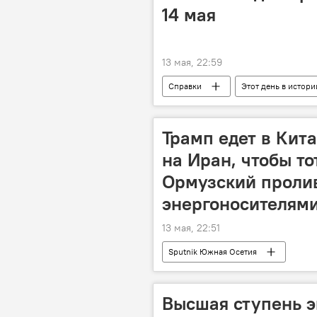
14 мая
13 мая, 22:59
Справки
Этот день в истори
религиозные праздники
пр
персоны
Исторические лич
Трамп едет в Кит
на Иран, чтобы т
Ормузский пролив
энергоносителями
13 мая, 22:51
Sputnik Южная Осетия
Высшая ступень э