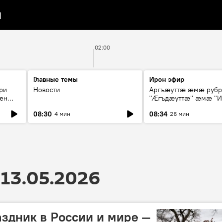
я
02:00
Главные темы
Ирон эфир
ри
Новости
Аргъæуттæ æмæ руб
æн
"Æгъдæуттæ" æмæ "И
иты
зæгъ"
08:30
08:34
4 мин
26 мин
ст
13.05.2026
аздник в России и мире —