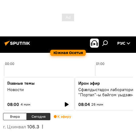
РУС
Южная Осетия
00:00
01:00
Главные темы
Ирон эфир
Новости
Сфæлдыстадон лаборатори
"Портал"-ы байгом уыдзæн
зындгонд нывгæнæг Гасситы
08:00
08:04
4 мин
26 мин
Æхсары куыстыты равдыст
Вчера
Сегодня
К эфиру
г. Цхинвал
106.3