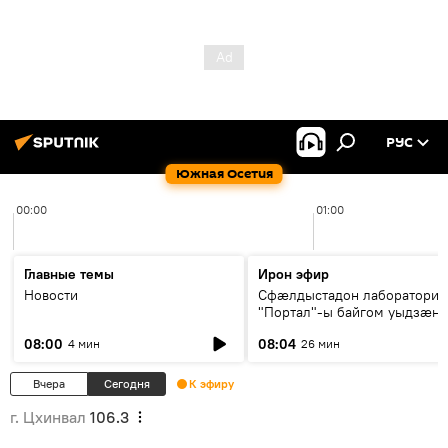
РУС
Южная Осетия
00:00
01:00
Главные темы
Ирон эфир
Новости
Сфæлдыстадон лаборатори
"Портал"-ы байгом уыдзæн
зындгонд нывгæнæг Гасситы
08:00
08:04
4 мин
26 мин
Æхсары куыстыты равдыст
Вчера
Сегодня
К эфиру
г. Цхинвал
106.3