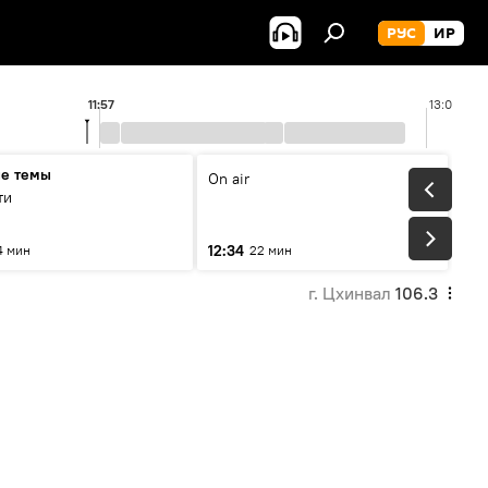
РУС
ИР
11:57
13:00
ые темы
On air
ти
12:34
4 мин
22 мин
г. Цхинвал
106.3