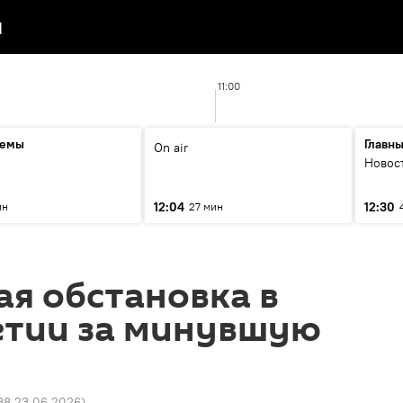
я
11:00
темы
Главн
On air
Новос
12:04
12:30
ин
27 мин
я обстановка в
тии за минувшую
38 23.06.2026
)