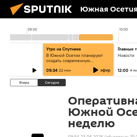
Южная Осети
09:00
10:00
ы
Утро на Спутнике
Главные 
В Южной Осетии планируют
Новости
создать современную
цифровую среду
эфир
09:34
12:00
22 мин
4 м
Вчера
Сегодня
Оперативна
Южной Осе
неделю
09:54 23.06.2026
(обновлено:
10: