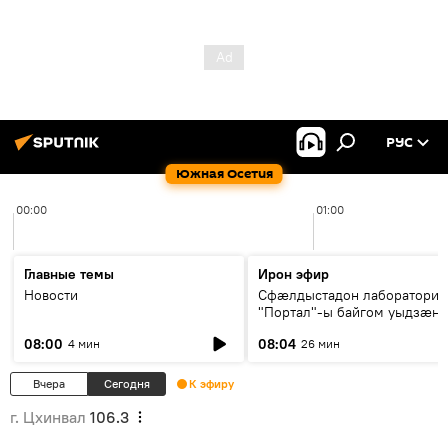
РУС
Южная Осетия
00:00
01:00
Главные темы
Ирон эфир
Новости
Сфæлдыстадон лаборатори
"Портал"-ы байгом уыдзæн
зындгонд нывгæнæг Гасситы
08:00
08:04
4 мин
26 мин
Æхсары куыстыты равдыст
Вчера
Сегодня
К эфиру
г. Цхинвал
106.3