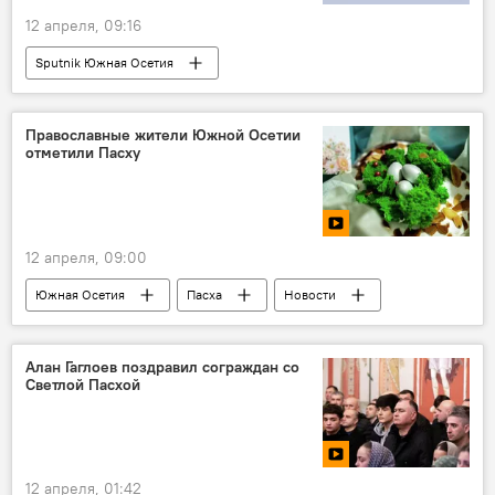
12 апреля, 09:16
Sputnik Южная Осетия
Православные жители Южной Осетии
отметили Пасху
12 апреля, 09:00
Южная Осетия
Пасха
Новости
религиозные праздники
Религия
православие
православные праздники
Алан Гаглоев поздравил сограждан со
Светлой Пасхой
Цхинвал
храм
12 апреля, 01:42