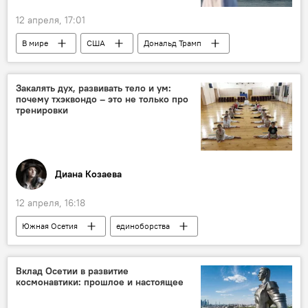
12 апреля, 17:01
В мире
США
Дональд Трамп
Закалять дух, развивать тело и ум:
почему тхэквондо – это не только про
тренировки
Диана Козаева
12 апреля, 16:18
Южная Осетия
единоборства
Спорт
Интервью
Цхинвал
Вклад Осетии в развитие
космонавтики: прошлое и настоящее