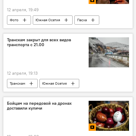
12 апреля, 19:49
Фото
Южная Осетия
Пасха
Религия
Транскам закрыт для всех видов
транспорта с 21.00
12 апреля, 19:13
Транскам
Южная Осетия
МЧС Южной Осетии
Новости
Дороги
Бойцам на передовой на дронах
доставили куличи