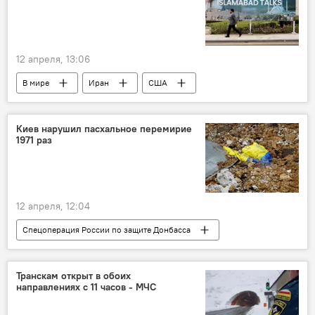
12 апреля, 13:06
В мире
Иран
США
Конфликт
Новости
Киев нарушил пасхальное перемирие
1971 раз
12 апреля, 12:04
Спецоперация России по защите Донбасса
СВО
Минобороны России
Россия
Украина
Транскам открыт в обоих
направлениях с 11 часов - МЧС