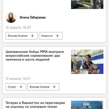
Элина Габараева
12 апреля, 15:07
Южная Осетия
Новости
День космонавтики
Космос
Общество
Юрий Гагарин
СССР
Цхинвальские бойцы ММА выиграли
всероссийские соревнования: два
чемпиона и шесть медалей
12 апреля, 14:01
Спорт
Южная Осетия
Тегеран и Вашингтон на переговорах
не сошлись по ключевым темам