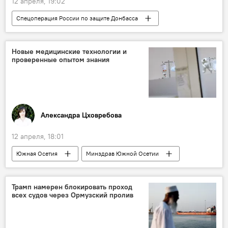
12 апреля, 19:02
Спецоперация России по защите Донбасса
СВО
Минобороны России
Вооруженные силы РФ
Пасха
Новые медицинские технологии и
проверенные опытом знания
Новости
Александра Цховребова
12 апреля, 18:01
Южная Осетия
Минздрав Южной Осетии
Интервью
Медицина
Общество
Трамп намерен блокировать проход
всех судов через Ормузский пролив