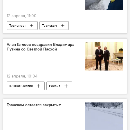
12 апреля, 11:00
Транспорт
Транскам
Южная Осетия
Новости
МЧС Южной Осетии
Северная Осетия
Алан Гаглоев поздравил Владимира
Путина со Светлой Пасхой
Общество
12 апреля, 10:04
Южная Осетия
Россия
Владимир Путин
Алан Гаглоев
поздравления
Новости
Пасха
Транскам остается закрытым
Президент Южной Осетии