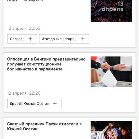
12 апреля, 22:59
Справки
Этот день в истории
История
православие
праздники
Россия
Исторические личности
Оппозиция в Венгрии предварительно
получает конституционное
большинство в парламенте
12 апреля, 22:20
Sputnik Южная Осетия
Светлый праздник Пасхи отметили в
Южной Осетии