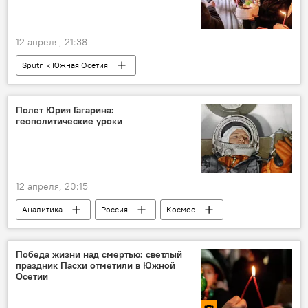
12 апреля, 21:38
Sputnik Южная Осетия
Полет Юрия Гагарина:
геополитические уроки
12 апреля, 20:15
Аналитика
Россия
Космос
Юрий Гагарин
День космонавтики
США
Победа жизни над смертью: светлый
праздник Пасхи отметили в Южной
Осетии