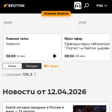
РУС
Южная Осетия
00:00
01:00
Главные темы
Ирон эфир
Новости
Сфæлдыстадон лаборатори
"Портал"-ы байгом уыдзæн
зындгонд нывгæнæг Гасситы
08:00
08:04
4 мин
26 мин
Æхсары куыстыты равдыст
Вчера
Сегодня
К эфиру
г. Цхинвал
106.3
Новости от 12.04.2026
Какой сегодня праздник в России и
мире — 13 апреля