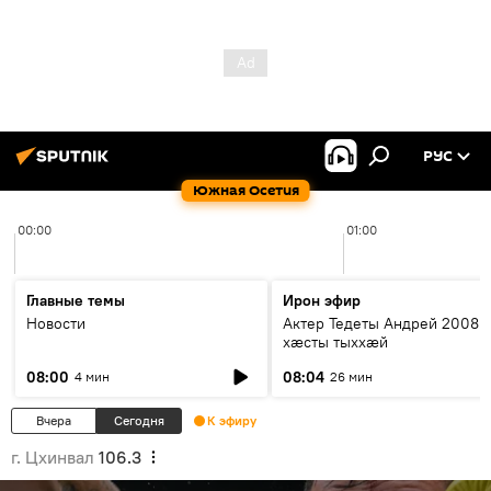
РУС
Южная Осетия
00:00
01:00
Главные темы
Ирон эфир
Новости
Актер Тедеты Андрей 2008 
хæсты тыххæй
08:00
08:04
4 мин
26 мин
Вчера
Сегодня
К эфиру
г. Цхинвал
106.3