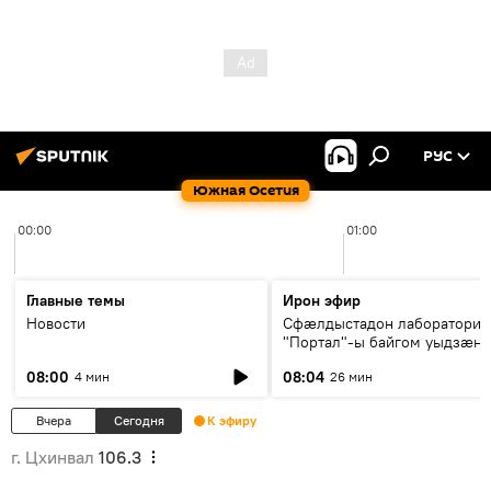
РУС
Южная Осетия
00:00
01:00
Главные темы
Ирон эфир
Новости
Сфæлдыстадон лаборатори
"Портал"-ы байгом уыдзæн
зындгонд нывгæнæг Гасситы
08:00
08:04
4 мин
26 мин
Æхсары куыстыты равдыст
Вчера
Сегодня
К эфиру
г. Цхинвал
106.3