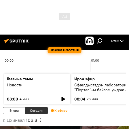
РУС
Южная Осетия
00:00
01:00
Главные темы
Ирон эфир
Новости
Сфæлдыстадон лаборатори
"Портал"-ы байгом уыдзæн
зындгонд нывгæнæг Гасситы
08:00
08:04
4 мин
26 мин
Æхсары куыстыты равдыст
Вчера
Сегодня
К эфиру
г. Цхинвал
106.3